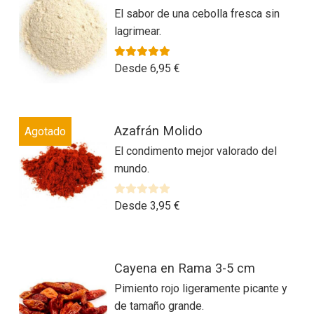
El sabor de una cebolla fresca sin
lagrimear.
Valorado con
5.00
de 5
Desde
6,95
€
Este
Azafrán Molido
Agotado
producto
El condimento mejor valorado del
tiene
mundo.
múltiples
variantes.
Las
V
Desde
3,95
€
a
opciones
l
se
o
Este
pueden
r
Cayena en Rama 3-5 cm
producto
elegir
a
Pimiento rojo ligeramente picante y
tiene
en
d
de tamaño grande.
múltiples
la
o