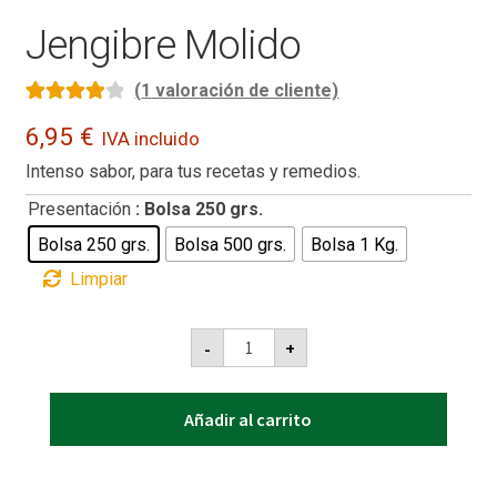
Jengibre Molido
(
1
valoración de cliente)
Valorado
1
6,95
€
IVA incluido
con
4.00
Intenso sabor, para tus recetas y remedios.
de 5 en
base a
Presentación
: Bolsa 250 grs.
valoración
Bolsa 250 grs.
Bolsa 500 grs.
Bolsa 1 Kg.
de un
Limpiar
cliente
Jengibre
-
+
Molido
cantidad
Añadir al carrito