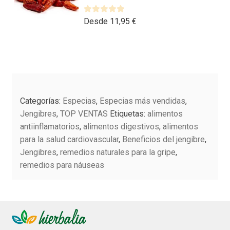
variantes.
página
c
Las
V
Desde
11,95
€
o
de
a
n
opciones
producto
l
0
se
o
d
Este
pueden
r
e
producto
elegir
a
5
tiene
en
d
múltiples
la
o
Categorías:
Especias
,
Especias más vendidas
,
variantes.
página
c
Jengibres
,
TOP VENTAS
Etiquetas:
alimentos
Las
o
de
antiinflamatorios
,
alimentos digestivos
,
alimentos
n
opciones
producto
para la salud cardiovascular
,
Beneficios del jengibre
,
0
se
Jengibres
,
remedios naturales para la gripe
,
d
pueden
remedios para náuseas
e
elegir
5
en
la
página
de