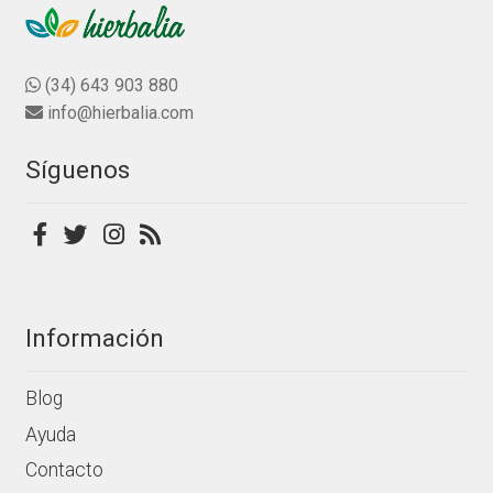
n
Las
de
0
opciones
producto
d
se
(34) 643 903 880
e
pueden
info@hierbalia.com
5
elegir
en
Síguenos
la
página
de
producto
Información
Blog
Ayuda
Contacto