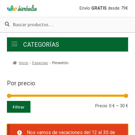
Ir
Ir
Envío
GRATIS
desde 79€
a
al
Buscar
Buscar
la
contenido
por:
navegación
CATEGORÍAS
Inicio
Especias
Pimentón
Por precio
Pre
Pre
Precio:
0 €
—
30 €
Filtrar
mí
má
Nos vamos de vacaciones del 12 al 30 de