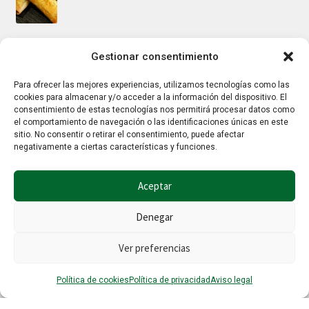
Mus/paté de higaditos al oporto rojo
Gestionar consentimiento
Para ofrecer las mejores experiencias, utilizamos tecnologías como las
cookies para almacenar y/o acceder a la información del dispositivo. El
Jamoncitos de pollo en salsa de almendras
consentimiento de estas tecnologías nos permitirá procesar datos como
el comportamiento de navegación o las identificaciones únicas en este
sitio. No consentir o retirar el consentimiento, puede afectar
negativamente a ciertas características y funciones.
Aceptar
Denegar
© Hierbalia 2026
Este sitio web utiliza la tecnología Google reCaptcha por lo que también
Ver preferencias
aplican la
Política de privacidad
y los
Términos y condiciones
de Google.
0
Política de cookies
Política de privacidad
Aviso legal
Buscar
Buscar
por: