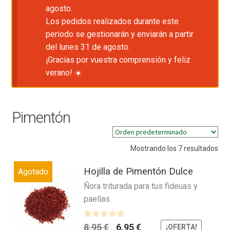
agosto.
Los pedidos realizados durante este
periodo se gestionarán y enviarán a partir
del lunes 31 de agosto.
¡Gracias por vuestra comprensión y feliz
verano! ☀️
Pimentón
Mostrando los 7 resultados
Hojilla de Pimentón Dulce
Agotado
Ñora triturada para tus fideuas y
paellas.
El
El
V
8,95
€
6,95
€
¡OFERTA!