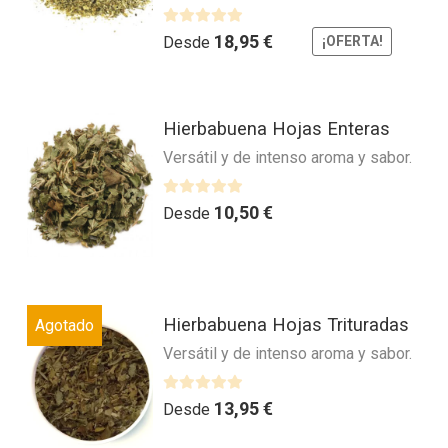
variantes.
página
Las
V
18,95
€
de
Desde
¡OFERTA!
a
opciones
producto
l
se
o
Este
pueden
r
Hierbabuena Hojas Enteras
producto
elegir
a
Versátil y de intenso aroma y sabor.
tiene
en
d
múltiples
la
o
variantes.
V
10,50
€
página
Desde
c
a
Las
o
de
l
n
opciones
producto
o
0
se
r
d
Este
pueden
a
Hierbabuena Hojas Trituradas
e
Agotado
producto
elegir
d
5
Versátil y de intenso aroma y sabor.
tiene
en
o
múltiples
la
c
variantes.
V
13,95
€
o
página
Desde
a
n
Las
de
l