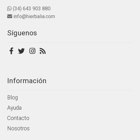
en
(34) 643 903 880
la
info@hierbalia.com
página
de
Síguenos
producto
Información
Blog
Ayuda
Contacto
Nosotros