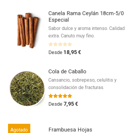
se
e
Este
pueden
5
Canela Rama Ceylán 18cm-5/0
producto
elegir
Especial
tiene
en
Sabor dulce y aroma intenso. Calidad
múltiples
la
extra. Canuto muy fino.
variantes.
página
Las
de
V
18,95
€
opciones
Desde
producto
a
se
l
Este
pueden
o
Cola de Caballo
producto
elegir
r
Cansancio, sobrepeso, celulitis y
tiene
en
a
consolidación de fracturas.
múltiples
la
d
variantes.
página
o
Las
Valorado con
4.67
de 5
7,95
€
c
de
Desde
o
opciones
producto
n
se
0
Este
pueden
Frambuesa Hojas
d
Agotado
producto
elegir