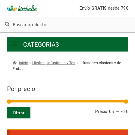
Ir
Ir
Envío
GRATIS
desde 79€
a
al
Buscar
Buscar
la
contenido
por:
navegación
CATEGORÍAS
Inicio
Hierbas, Infusiones y Tes
Infusiones clásicas y de
Frutas
Por precio
Pre
Pre
Precio:
0 €
—
70 €
Filtrar
mí
má