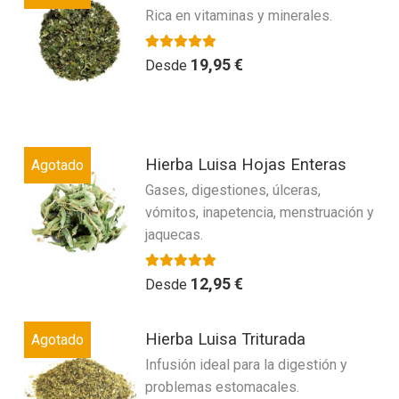
e
Rica en vitaminas y minerales.
tiene
en
5
múltiples
la
variantes.
Valorado con
4.00
19,95
€
página
Desde
de 5
Las
de
opciones
producto
se
Este
pueden
Hierba Luisa Hojas Enteras
Agotado
producto
elegir
Gases, digestiones, úlceras,
tiene
en
vómitos, inapetencia, menstruación y
múltiples
la
jaquecas.
variantes.
página
Las
de
opciones
Valorado con
5.00
de 5
12,95
€
producto
Desde
se
Este
pueden
Hierba Luisa Triturada
Agotado
producto
elegir
Infusión ideal para la digestión y
tiene
en
problemas estomacales.
múltiples
la