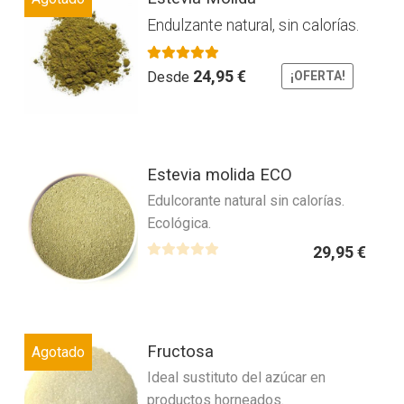
producto
elegir
Endulzante natural, sin calorías.
tiene
en
múltiples
la
variantes.
Valorado con
página
5.00
de 5
24,95
€
Desde
¡OFERTA!
Las
de
opciones
producto
se
Este
pueden
Estevia molida ECO
producto
elegir
Edulcorante natural sin calorías.
tiene
en
Ecológica.
múltiples
la
variantes.
página
29,95
€
Las
V
de
a
opciones
producto
l
se
o
Este
pueden
r
Fructosa
Agotado
producto
elegir
a
Ideal sustituto del azúcar en
tiene
en
d
productos horneados.
múltiples