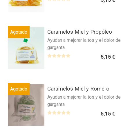
Las
V
o
de
a
n
opciones
producto
l
0
se
o
d
Este
pueden
r
Caramelos Miel y Propóleo
e
Agotado
producto
elegir
a
5
Ayudan a mejorar la tos y el dolor de
tiene
en
d
garganta.
múltiples
la
o
variantes.
página
5,15
€
c
Las
V
o
de
a
n
opciones
producto
l
0
se
o
d
Este
pueden
r
Caramelos Miel y Romero
e
Agotado
producto
elegir
a
5
Ayudan a mejorar la tos y el dolor de
tiene
en
d
garganta.
múltiples
la
o
variantes.
página
5,15
€
c
Las
V
o
de
a
n
opciones
producto