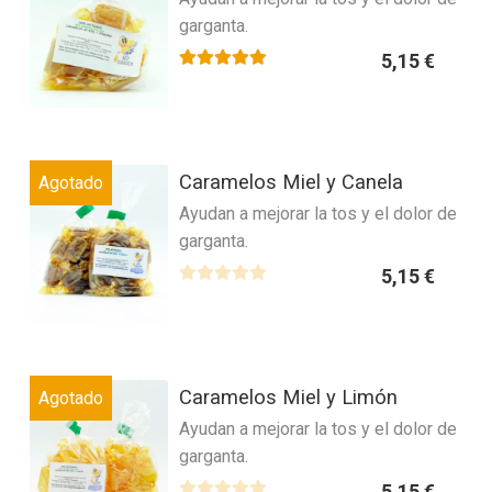
en
d
garganta.
múltiples
la
o
variantes.
página
5,15
€
c
Las
Valorado con
5.00
de 5
o
de
n
opciones
producto
0
se
d
Este
pueden
Caramelos Miel y Canela
e
Agotado
producto
elegir
5
Ayudan a mejorar la tos y el dolor de
tiene
en
garganta.
múltiples
la
variantes.
página
5,15
€
Las
V
de
a
opciones
producto
l
se
o
Este
pueden
r
Caramelos Miel y Limón
Agotado
producto
elegir
a
Ayudan a mejorar la tos y el dolor de
tiene
en
d
garganta.
múltiples
la
o
variantes.
página
5,15
€
c