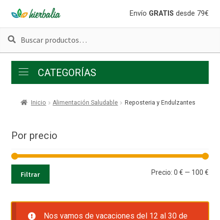
Ir
Ir
Envío
GRATIS
desde 79€
a
al
Buscar
Buscar
la
contenido
por:
navegación
CATEGORÍAS
Inicio
Alimentación Saludable
Reposteria y Endulzantes
Por precio
Pre
Pre
Precio:
0 €
—
100 €
Filtrar
mí
má
Nos vamos de vacaciones del 12 al 30 de