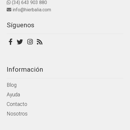
en
(34) 643 903 880
la
info@hierbalia.com
página
de
Síguenos
producto
Información
Blog
Ayuda
Contacto
Nosotros