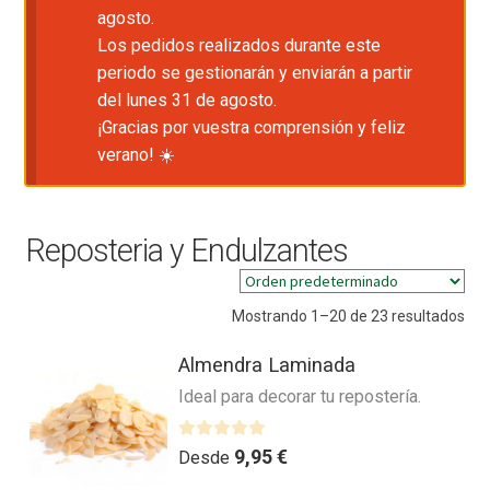
agosto.
Los pedidos realizados durante este
periodo se gestionarán y enviarán a partir
del lunes 31 de agosto.
¡Gracias por vuestra comprensión y feliz
verano! ☀️
Reposteria y Endulzantes
Mostrando 1–20 de 23 resultados
Almendra Laminada
Ideal para decorar tu repostería.
V
9,95
€
Desde
a