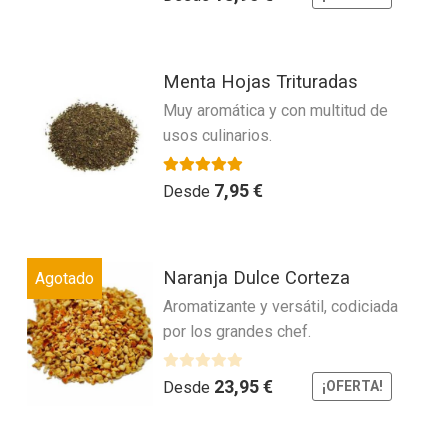
0
opciones
producto
d
se
e
Este
pueden
5
Menta Hojas Trituradas
producto
elegir
Muy aromática y con multitud de
tiene
en
usos culinarios.
múltiples
la
variantes.
página
Las
Valorado con
5.00
de 5
7,95
€
de
Desde
opciones
producto
se
Este
pueden
Naranja Dulce Corteza
Agotado
producto
elegir
Aromatizante y versátil, codiciada
tiene
en
por los grandes chef.
múltiples
la
variantes.
página
Las
V
23,95
€
de
Desde
¡OFERTA!
a
opciones
producto
l
se
o