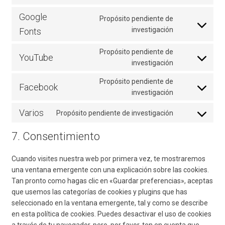
sourcebuster
to
Google
Propósito pendiente de
js
service
Consent
investigación
Fonts
automattic
to
service
Propósito pendiente de
YouTube
google-
Consent
investigación
fonts
to
Propósito pendiente de
service
Facebook
Consent
investigación
youtube
to
Varios
Propósito pendiente de investigación
service
Consent
facebook
to
7. Consentimiento
service
varios
Cuando visites nuestra web por primera vez, te mostraremos
una ventana emergente con una explicación sobre las cookies.
Tan pronto como hagas clic en «Guardar preferencias», aceptas
que usemos las categorías de cookies y plugins que has
seleccionado en la ventana emergente, tal y como se describe
en esta política de cookies. Puedes desactivar el uso de cookies