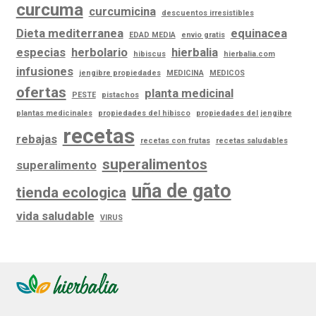
curcuma
curcumicina
descuentos irresistibles
Dieta mediterranea
equinacea
EDAD MEDIA
envio gratis
especias
herbolario
hierbalia
hibiscus
hierbalia.com
infusiones
jengibre propiedades
MEDICINA
MEDICOS
ofertas
planta medicinal
PESTE
pistachos
plantas medicinales
propiedades del hibisco
propiedades del jengibre
recetas
rebajas
recetas con frutas
recetas saludables
superalimentos
superalimento
uña de gato
tienda ecologica
vida saludable
VIRUS