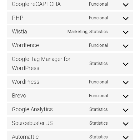
woocommerc
to
Google reCAPTCHA
Funcional
service
Consent
google-
to
PHP
Funcional
adsense
service
Consent
google-
to
Wistia
Marketing, Statistics
recaptcha
service
Consent
php
to
Wordfence
Funcional
service
Consent
wistia
to
Google Tag Manager for
service
Statistics
Consent
WordPress
wordfence
to
service
WordPress
Funcional
Consent
google-
to
tag-
Brevo
Funcional
service
Consent
manager-
wordpress
to
for-
Google Analytics
Statistics
service
Consent
wordpress
brevo
to
Sourcebuster JS
Statistics
service
Consent
google-
to
Automattic
Statistics
analytics
service
Consent