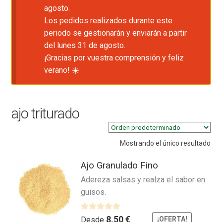
agosto.
Los pedidos realizados durante este
periodo se gestionarán y enviarán a partir
del lunes 31 de agosto.
¡Gracias por vuestra comprensión y feliz
verano! ☀️
ajo triturado
Mostrando el único resultado
Ajo Granulado Fino
Adereza salsas y realza el sabor en
guisos.
V
8,50
€
Desde
¡OFERTA!