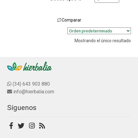
a
l
o
Comparar
r
Este
a
producto
d
Mostrando el único resultado
tiene
o
múltiples
c
variantes.
o
n
Las
0
opciones
d
se
(34) 643 903 880
e
pueden
info@hierbalia.com
5
elegir
en
Síguenos
la
página
de
producto