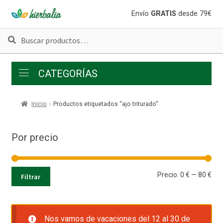
Ir
Ir
Envío
GRATIS
desde 79€
a
al
Buscar
Buscar
la
contenido
por:
navegación
CATEGORÍAS
Inicio
Productos etiquetados “ajo triturado”
Por precio
Pre
Pre
Precio:
0 €
—
80 €
Filtrar
mí
má
Nos vamos de vacaciones del 12 al 30 de