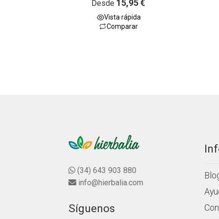
15,95
€
Desde
5.00
de 5
Vista rápida
Comparar
In
(34) 643 903 880
Blo
info@hierbalia.com
Ayu
Síguenos
Con