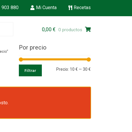
 903 880
Mi Cuenta
Recetas
Ir
Ir
0,00
€
0 productos
a
al
la
contenido
Por precio
navegación
ecio”
Precio
Precio
Precio:
10 €
—
30 €
Filtrar
mínimo
máximo
osto.