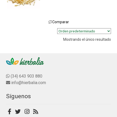
Comparar
Este
producto
Mostrando el único resultado
tiene
múltiples
variantes.
Las
opciones
se
(34) 643 903 880
pueden
info@hierbalia.com
elegir
en
Síguenos
la
página
de