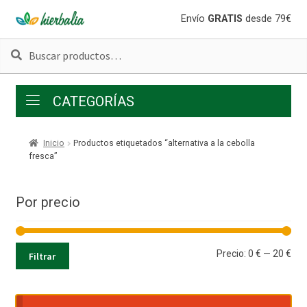
Ir
Ir
Envío
GRATIS
desde 79€
a
al
Buscar
Buscar
la
contenido
por:
navegación
CATEGORÍAS
Inicio
Productos etiquetados “alternativa a la cebolla
fresca”
Por precio
Pre
Pre
Precio:
0 €
—
20 €
Filtrar
mí
má