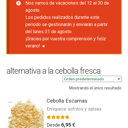
Nos vamos de vacaciones del 12 al 30 de
agosto.
Los pedidos realizados durante este
periodo se gestionarán y enviarán a partir
del lunes 31 de agosto.
¡Gracias por vuestra comprensión y feliz
verano! ☀️
alternativa a la cebolla fresca
Mostrando el único resultado
Cebolla Escamas
Enriquece sofritos y salsas.
Valorado con
5.00
de 5
6,95
€
Desde