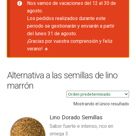
Nos vamos de vacaciones del 12 al 30 de
agosto.
Los pedidos realizados durante este
periodo se gestionarán y enviarán a partir
del lunes 31 de agosto.
¡Gracias por vuestra comprensión y feliz
verano! ☀️
Alternativa a las semillas de lino
marrón
Mostrando el único resultado
Lino Dorado Semillas
Sabor fuerte e intenso, rico en
omega 3.