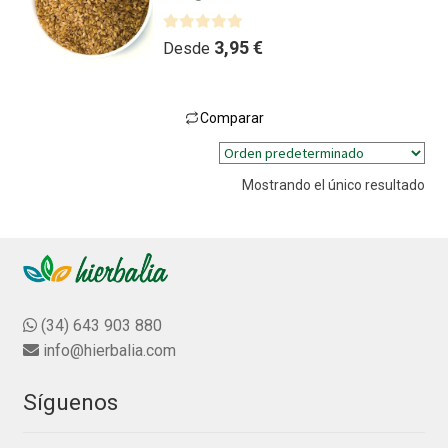
V
3,95
€
Desde
a
l
o
Comparar
r
Este
a
producto
d
Mostrando el único resultado
tiene
o
múltiples
c
variantes.
o
n
Las
0
opciones
d
se
(34) 643 903 880
e
pueden
info@hierbalia.com
5
elegir
en
Síguenos
la
página