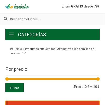
Ir
Ir
Envío
GRATIS
desde 79€
a
al
Buscar
Buscar
la
contenido
por:
navegación
CATEGORÍAS
Inicio
Productos etiquetados “Alternativa a las semillas de
lino marrón”
Por precio
Pre
Pre
Precio:
0 €
—
10 €
Filtrar
mí
má