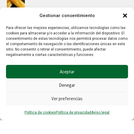
Gestionar consentimiento
Mus/paté de higaditos al oporto rojo
Para ofrecer las mejores experiencias, utilizamos tecnologías como las
cookies para almacenar y/o acceder a la información del dispositivo. El
consentimiento de estas tecnologías nos permitirá procesar datos como
el comportamiento de navegación o las identificaciones únicas en este
Jamoncitos de pollo en salsa de almendras
sitio. No consentir o retirar el consentimiento, puede afectar
negativamente a ciertas características y funciones.
Aceptar
Denegar
Ver preferencias
© Hierbalia 2026
Este sitio web utiliza la tecnología Google reCaptcha por lo que también
0
aplican la
Política de privacidad
y los
Términos y condiciones
de Google.
Política de cookies
Política de privacidad
Aviso legal
Buscar
Buscar
por: