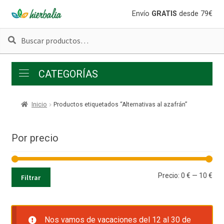
Ir
Ir
Envío
GRATIS
desde 79€
a
al
Buscar
Buscar
la
contenido
por:
navegación
CATEGORÍAS
Inicio
Productos etiquetados “Alternativas al azafrán”
Por precio
Pre
Pre
Precio:
0 €
—
10 €
Filtrar
mí
má
Nos vamos de vacaciones del 12 al 30 de