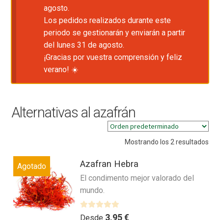
agosto.
Los pedidos realizados durante este
periodo se gestionarán y enviarán a partir
del lunes 31 de agosto.
¡Gracias por vuestra comprensión y feliz
verano! ☀️
Alternativas al azafrán
Mostrando los 2 resultados
Azafran Hebra
Agotado
El condimento mejor valorado del
mundo.
V
3,95
€
Desde