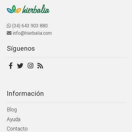
variantes.
n
producto
0
Las
d
opciones
e
se
(34) 643 903 880
5
pueden
info@hierbalia.com
elegir
en
Síguenos
la
página
de
producto
Información
Blog
Ayuda
Contacto