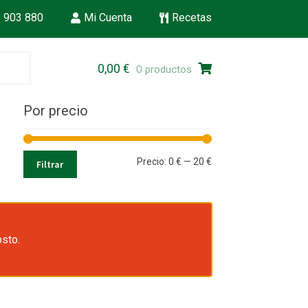
 903 880
Mi Cuenta
Recetas
Ir
Ir
0,00
€
0 productos
a
al
la
contenido
Por precio
navegación
Precio
Precio
Precio:
0 €
—
20 €
Filtrar
mínimo
máximo
osto.