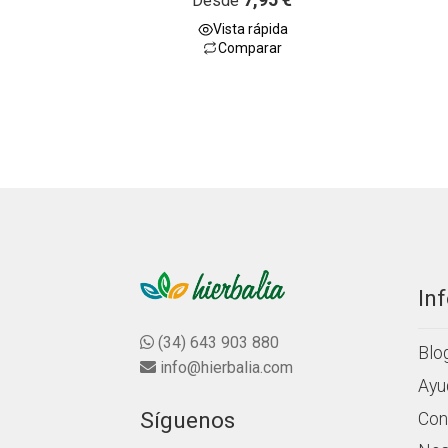
Desde
a
Vista rápida
l
Comparar
o
r
a
d
o
c
o
n
0
d
e
5
In
(34) 643 903 880
Blo
info@hierbalia.com
Ayu
Síguenos
Con