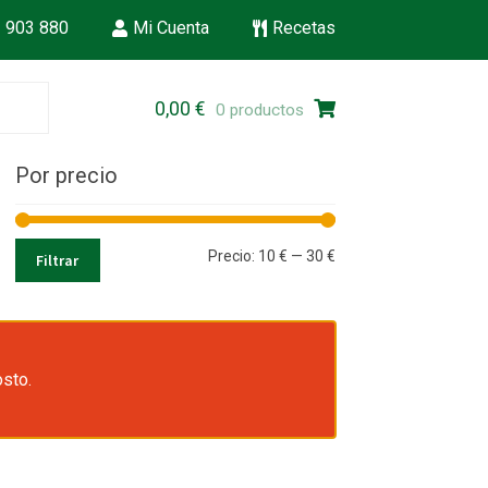
 903 880
Mi Cuenta
Recetas
Ir
Ir
0,00
€
0 productos
a
al
la
contenido
Por precio
navegación
Precio
Precio
Precio:
10 €
—
30 €
Filtrar
mínimo
máximo
osto.