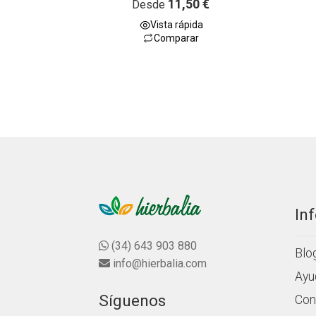
11,50
€
Desde
a
Vista rápida
l
Comparar
o
r
a
d
o
c
o
n
0
d
e
5
In
(34) 643 903 880
Blo
info@hierbalia.com
Ayu
Síguenos
Con