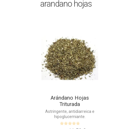
arandano hojas
Este
producto
tiene
múltiples
variantes.
Las
opciones
se
pueden
elegir
en
Arándano Hojas
la
Triturada
página
de
Astringente, antidiarreica e
hipoglucemiante.
producto
V