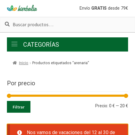
Ir
Ir
Envío
GRATIS
desde 79€
a
al
Buscar
Buscar
la
contenido
por:
navegación
CATEGORÍAS
Inicio
Productos etiquetados “arenaria”
Por precio
Pre
Pre
Precio:
0 €
—
20 €
Filtrar
mí
má
Nos vamos de vacaciones del 12 al 30 de