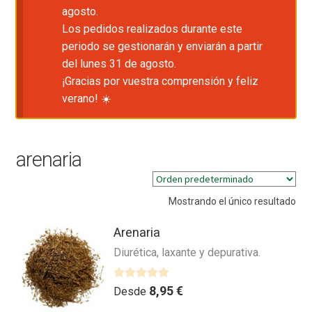
agosto.
Los pedidos realizados durante este
periodo se gestionarán y enviarán a partir
del lunes 31 de agosto.
¡Gracias por vuestra comprensión y feliz
verano! ☀️
arenaria
Mostrando el único resultado
Arenaria
Diurética, laxante y depurativa.
V
8,95
€
Desde
a