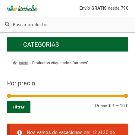
Ir
Ir
Envío
GRATIS
desde 79€
a
al
Buscar
Buscar
la
contenido
por:
navegación
CATEGORÍAS
Inicio
Productos etiquetados “arroces”
Por precio
Pre
Pre
Precio:
0 €
—
10 €
Filtrar
mí
má
Nos vamos de vacaciones del 12 al 30 de