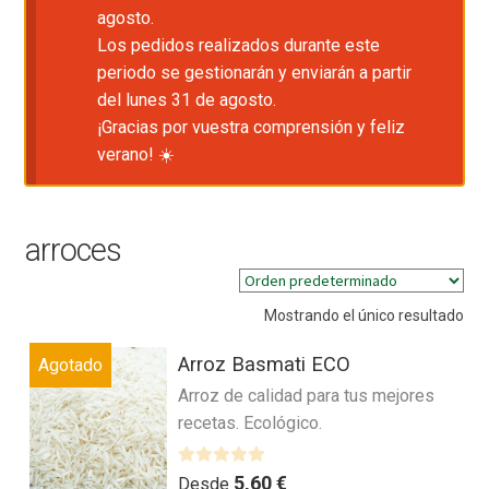
agosto.
Los pedidos realizados durante este
periodo se gestionarán y enviarán a partir
del lunes 31 de agosto.
¡Gracias por vuestra comprensión y feliz
verano! ☀️
arroces
Mostrando el único resultado
Arroz Basmati ECO
Agotado
Arroz de calidad para tus mejores
recetas. Ecológico.
V
5,60
€
Desde