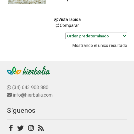
a
l
o
Vista rápida
r
Comparar
a
Este
d
producto
o
Mostrando el único resultado
tiene
c
múltiples
o
variantes.
n
0
Las
d
opciones
e
se
(34) 643 903 880
5
pueden
info@hierbalia.com
elegir
en
Síguenos
la
página
de