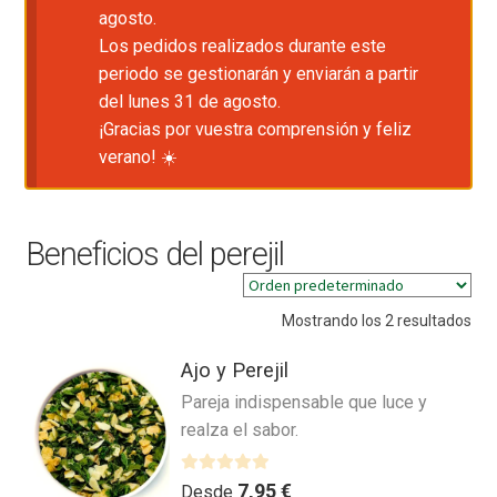
agosto.
Los pedidos realizados durante este
periodo se gestionarán y enviarán a partir
del lunes 31 de agosto.
¡Gracias por vuestra comprensión y feliz
verano! ☀️
Beneficios del perejil
Mostrando los 2 resultados
Ajo y Perejil
Pareja indispensable que luce y
realza el sabor.
V
7,95
€
Desde