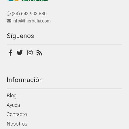
0
opciones
d
se
(34) 643 903 880
e
pueden
info@hierbalia.com
5
elegir
en
Síguenos
la
página
de
producto
Información
Blog
Ayuda
Contacto
Nosotros