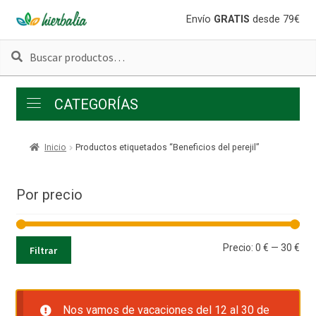
Ir
Ir
Envío
GRATIS
desde 79€
a
al
Buscar
Buscar
la
contenido
por:
navegación
CATEGORÍAS
Inicio
Productos etiquetados “Beneficios del perejil”
Por precio
Pre
Pre
Precio:
0 €
—
30 €
Filtrar
mí
má
Nos vamos de vacaciones del 12 al 30 de