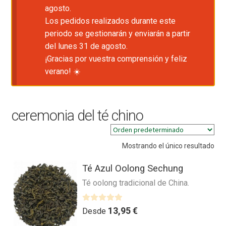
agosto.
Los pedidos realizados durante este
periodo se gestionarán y enviarán a partir
del lunes 31 de agosto.
¡Gracias por vuestra comprensión y feliz
verano! ☀️
ceremonia del té chino
Mostrando el único resultado
Té Azul Oolong Sechung
Té oolong tradicional de China.
V
13,95
€
Desde
a