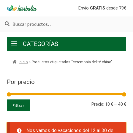
Ir
Ir
Envío
GRATIS
desde 79€
a
al
Buscar
Buscar
la
contenido
por:
navegación
CATEGORÍAS
Inicio
Productos etiquetados “ceremonia del té chino”
Por precio
Pre
Pre
Precio:
10 €
—
40 €
Filtrar
mí
má
Nos vamos de vacaciones del 12 al 30 de