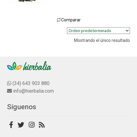
l
o
r
Comparar
a
Este
d
producto
o
Mostrando el único resultado
tiene
c
múltiples
o
n
variantes.
0
Las
d
opciones
e
se
(34) 643 903 880
5
pueden
info@hierbalia.com
elegir
en
Síguenos
la
página
de
producto