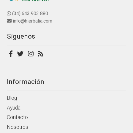
d
opciones
e
se
(34) 643 903 880
5
pueden
info@hierbalia.com
elegir
en
Síguenos
la
página
de
producto
Información
Blog
Ayuda
Contacto
Nosotros