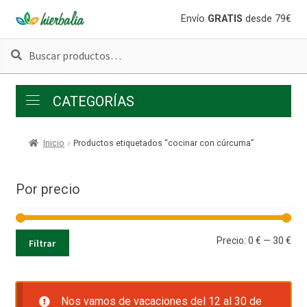
Ir
Ir
Envío
GRATIS
desde 79€
a
al
Buscar
Buscar
la
contenido
por:
navegación
CATEGORÍAS
Inicio
Productos etiquetados “cocinar con cúrcuma”
Por precio
Pre
Pre
Precio:
0 €
—
30 €
Filtrar
mí
má
Nos vamos de vacaciones del 12 al 30 de