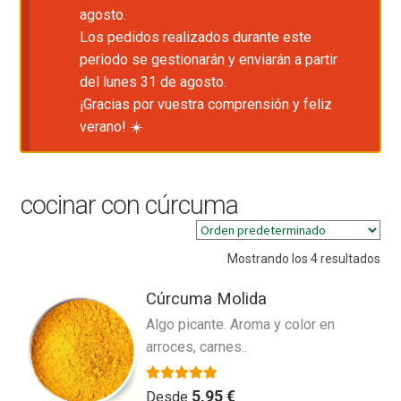
agosto.
Los pedidos realizados durante este
periodo se gestionarán y enviarán a partir
del lunes 31 de agosto.
¡Gracias por vuestra comprensión y feliz
verano! ☀️
cocinar con cúrcuma
Mostrando los 4 resultados
Cúrcuma Molida
Algo picante. Aroma y color en
arroces, carnes..
Valorado con
5.00
de 5
5,95
€
Desde