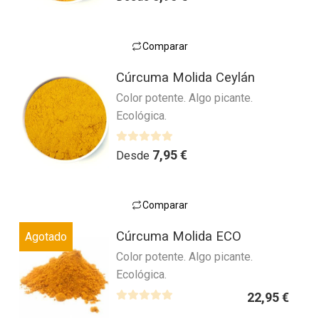
Comparar
Este
Cúrcuma Molida Ceylán
producto
Color potente. Algo picante.
tiene
Ecológica.
múltiples
variantes.
Las
V
7,95
€
Desde
a
opciones
l
se
o
pueden
Comparar
r
Este
elegir
a
Cúrcuma Molida ECO
Agotado
producto
en
d
Color potente. Algo picante.
tiene
la
o
Ecológica.
múltiples
página
c
variantes.
o
de
22,95
€
n
Las
V
producto