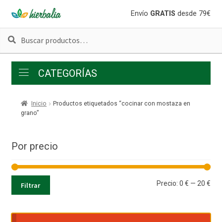
Ir
Ir
Envío
GRATIS
desde 79€
a
al
Buscar
Buscar
la
contenido
por:
navegación
CATEGORÍAS
Inicio
Productos etiquetados “cocinar con mostaza en
grano”
Por precio
Pre
Pre
Precio:
0 €
—
20 €
Filtrar
mí
má