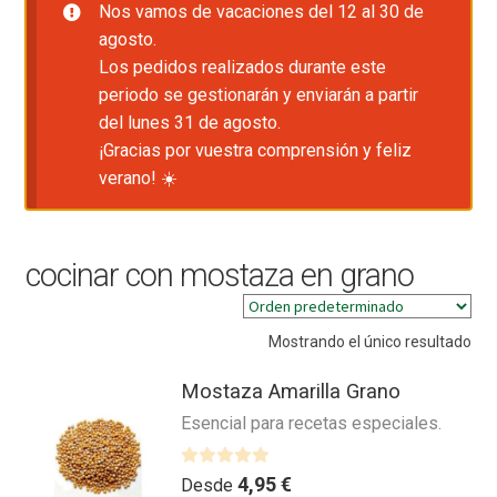
Nos vamos de vacaciones del 12 al 30 de
agosto.
Los pedidos realizados durante este
periodo se gestionarán y enviarán a partir
del lunes 31 de agosto.
¡Gracias por vuestra comprensión y feliz
verano! ☀️
cocinar con mostaza en grano
Mostrando el único resultado
Mostaza Amarilla Grano
Esencial para recetas especiales.
V
4,95
€
Desde