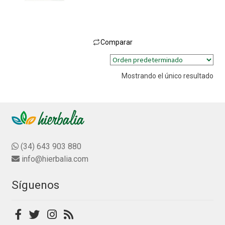
a
l
o
r
Comparar
a
Este
d
producto
o
Mostrando el único resultado
tiene
c
múltiples
o
n
variantes.
0
Las
d
opciones
e
se
(34) 643 903 880
5
pueden
info@hierbalia.com
elegir
en
Síguenos
la
página
de