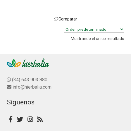
Comparar
Este
producto
Mostrando el único resultado
tiene
múltiples
variantes.
Las
opciones
se
(34) 643 903 880
pueden
info@hierbalia.com
elegir
en
Síguenos
la
página
de
producto