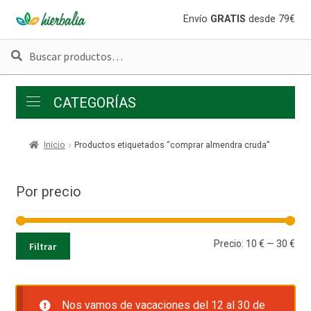
Ir
Ir
Envío
GRATIS
desde 79€
a
al
Buscar
Buscar
la
contenido
por:
navegación
CATEGORÍAS
Inicio
Productos etiquetados “comprar almendra cruda”
Por precio
Pre
Pre
Precio:
10 €
—
30 €
Filtrar
mí
má
Nos vamos de vacaciones del 12 al 30 de