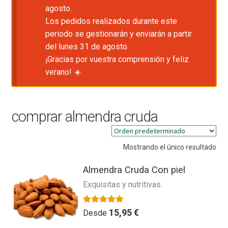
agosto.
Los pedidos realizados durante este
periodo se gestionarán y enviarán a partir
del lunes 31 de agosto.
¡Gracias por vuestra comprensión y feliz
verano! ☀️
comprar almendra cruda
Mostrando el único resultado
Almendra Cruda Con piel
Exquisitas y nutritivas.
Valorado con
5.00
de 5
15,95
€
Desde