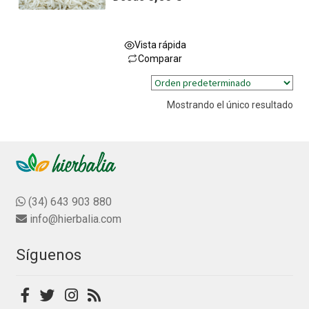
a
l
o
Vista rápida
r
Comparar
a
Este
d
producto
o
Mostrando el único resultado
tiene
c
múltiples
o
variantes.
n
0
Las
d
opciones
e
se
(34) 643 903 880
5
pueden
info@hierbalia.com
elegir
en
Síguenos
la
página
de