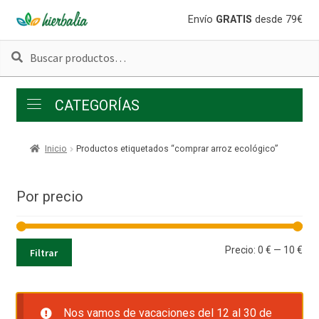
Ir
Ir
Envío
GRATIS
desde 79€
a
al
Buscar
Buscar
la
contenido
por:
navegación
CATEGORÍAS
Inicio
Productos etiquetados “comprar arroz ecológico”
Por precio
Pre
Pre
Precio:
0 €
—
10 €
Filtrar
mí
má
Nos vamos de vacaciones del 12 al 30 de