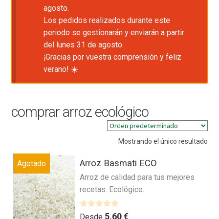
agosto.
Los pedidos realizados durante este
periodo se gestionarán y enviarán a partir
del lunes 31 de agosto.
¡Gracias por vuestra comprensión y feliz
verano! ☀️
comprar arroz ecológico
Mostrando el único resultado
Arroz Basmati ECO
Agotado
Arroz de calidad para tus mejores
recetas. Ecológico.
V
5,60
€
Desde