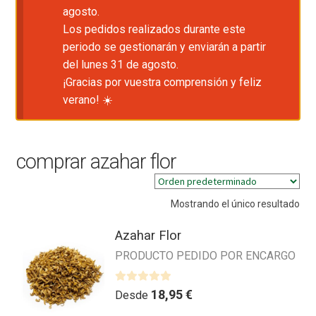
agosto.
Los pedidos realizados durante este
periodo se gestionarán y enviarán a partir
del lunes 31 de agosto.
¡Gracias por vuestra comprensión y feliz
verano! ☀️
comprar azahar flor
Mostrando el único resultado
Azahar Flor
PRODUCTO PEDIDO POR ENCARGO
V
18,95
€
Desde
a