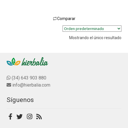
l
o
r
Comparar
a
Este
d
producto
o
Mostrando el único resultado
tiene
c
múltiples
o
n
variantes.
0
Las
d
opciones
e
se
(34) 643 903 880
5
pueden
info@hierbalia.com
elegir
en
Síguenos
la
página
de
producto