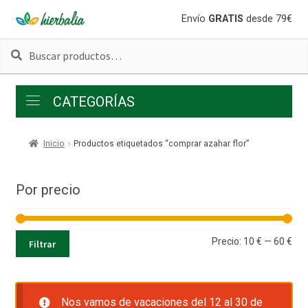
Ir
Ir
Envío
GRATIS
desde 79€
a
al
Buscar
Buscar
la
contenido
por:
navegación
CATEGORÍAS
Inicio
Productos etiquetados “comprar azahar flor”
Por precio
Pre
Pre
Precio:
10 €
—
60 €
Filtrar
mí
má
Nos vamos de vacaciones del 12 al 30 de