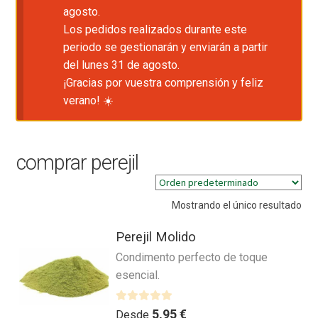
agosto.
Los pedidos realizados durante este
periodo se gestionarán y enviarán a partir
del lunes 31 de agosto.
¡Gracias por vuestra comprensión y feliz
verano! ☀️
comprar perejil
Mostrando el único resultado
Perejil Molido
Condimento perfecto de toque
esencial.
V
5,95
€
Desde