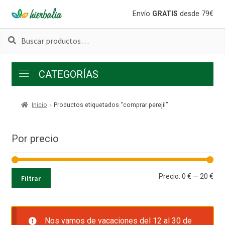
Ir
Ir
Envío
GRATIS
desde 79€
a
al
Buscar
Buscar
la
contenido
por:
navegación
CATEGORÍAS
Inicio
Productos etiquetados “comprar perejil”
Por precio
Pre
Pre
Precio:
0 €
—
20 €
Filtrar
mí
má
Nos vamos de vacaciones del 12 al 30 de