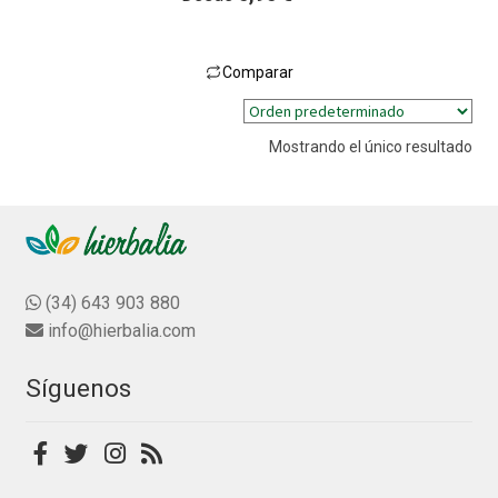
a
l
o
Comparar
r
Este
a
producto
d
Mostrando el único resultado
tiene
o
múltiples
c
variantes.
o
n
Las
0
opciones
d
se
(34) 643 903 880
e
pueden
info@hierbalia.com
5
elegir
en
Síguenos
la
página
de
producto