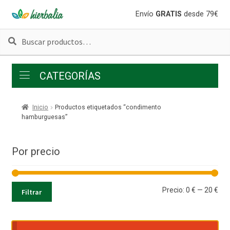
Ir
Ir
Envío
GRATIS
desde 79€
a
al
Buscar
Buscar
la
contenido
por:
navegación
CATEGORÍAS
Inicio
Productos etiquetados “condimento
hamburguesas”
Por precio
Pre
Pre
Precio:
0 €
—
20 €
Filtrar
mí
má