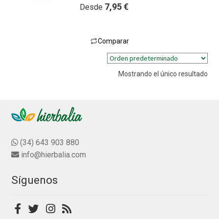
V
7,95
€
Desde
a
l
o
Comparar
r
Este
a
producto
d
Mostrando el único resultado
tiene
o
múltiples
c
variantes.
o
n
Las
0
opciones
d
se
(34) 643 903 880
e
pueden
info@hierbalia.com
5
elegir
en
Síguenos
la
página
de