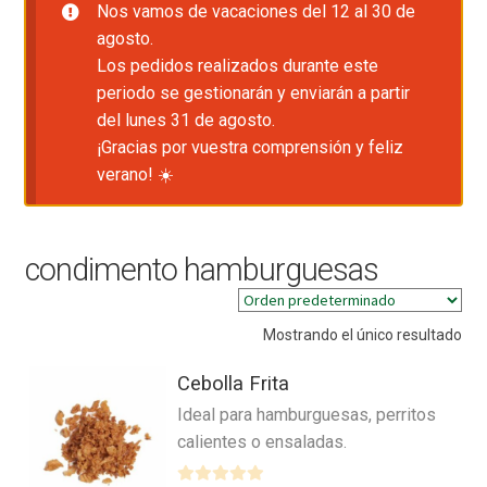
Nos vamos de vacaciones del 12 al 30 de
agosto.
Los pedidos realizados durante este
periodo se gestionarán y enviarán a partir
del lunes 31 de agosto.
¡Gracias por vuestra comprensión y feliz
verano! ☀️
condimento hamburguesas
Mostrando el único resultado
Cebolla Frita
Ideal para hamburguesas, perritos
calientes o ensaladas.