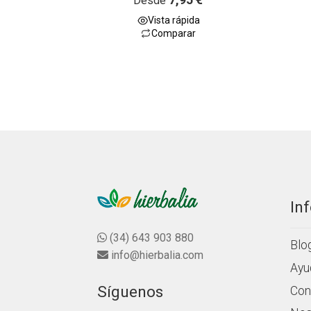
Desde
a
Vista rápida
l
Comparar
o
r
a
d
o
c
o
n
0
d
e
5
In
(34) 643 903 880
Blo
info@hierbalia.com
Ayu
Síguenos
Con