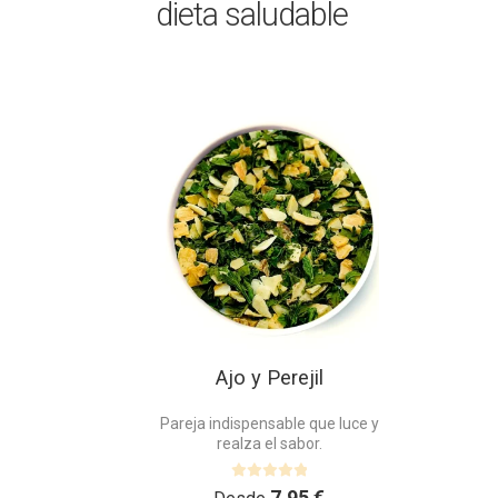
dieta saludable
Este
producto
tiene
múltiples
variantes.
Las
opciones
se
pueden
elegir
en
Ajo y Perejil
la
página
Pareja indispensable que luce y
de
realza el sabor.
producto
V
7,95
€