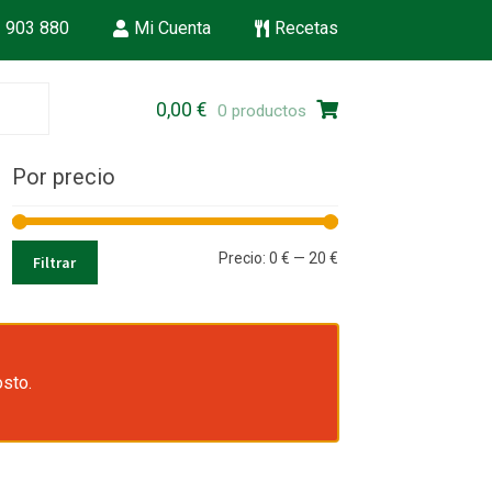
 903 880
Mi Cuenta
Recetas
Ir
Ir
0,00
€
0 productos
a
al
la
contenido
Por precio
navegación
Precio
Precio
Precio:
0 €
—
20 €
Filtrar
mínimo
máximo
osto.