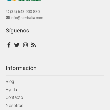
0
opciones
d
se
(34) 643 903 880
e
pueden
info@hierbalia.com
5
elegir
en
Síguenos
la
página
de
producto
Información
Blog
Ayuda
Contacto
Nosotros