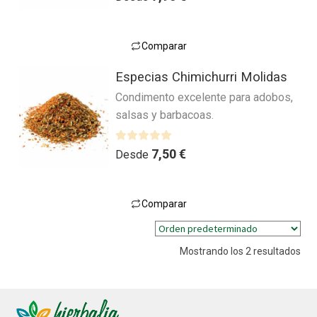
Comparar
Este
Especias Chimichurri Molidas
producto
Condimento excelente para adobos,
tiene
salsas y barbacoas.
múltiples
variantes.
Las
V
7,50
€
Desde
a
opciones
l
se
o
pueden
Comparar
r
Este
elegir
a
producto
en
d
Mostrando los 2 resultados
tiene
la
o
múltiples
página
c
variantes.
o
de
n
Las
producto