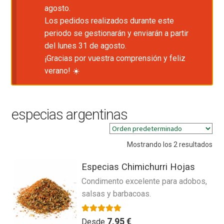
agosto.
Los pedidos realizados durante este
periodo se gestionarán y enviarán a partir
del lunes 31 de agosto.
¡Gracias por vuestra comprensión y feliz
verano! ☀️
especias argentinas
Mostrando los 2 resultados
Especias Chimichurri Hojas
Condimento excelente para adobos,
salsas y barbacoas.
Valorado con
4.50
de 5
7,95
€
Desde