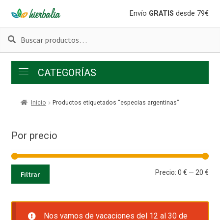
Ir
Ir
Envío
GRATIS
desde 79€
a
al
Buscar
Buscar
la
contenido
por:
navegación
CATEGORÍAS
Inicio
Productos etiquetados “especias argentinas”
Por precio
Pre
Pre
Precio:
0 €
—
20 €
Filtrar
mí
má
Nos vamos de vacaciones del 12 al 30 de