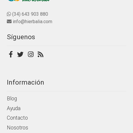
0
opciones
d
se
(34) 643 903 880
e
pueden
info@hierbalia.com
5
elegir
en
Síguenos
la
página
de
producto
Información
Blog
Ayuda
Contacto
Nosotros