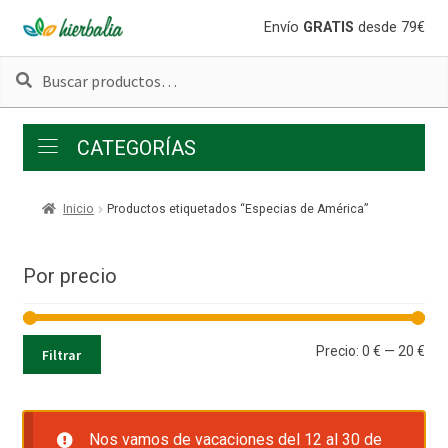
Ir
Ir
Envío
GRATIS
desde 79€
a
al
Buscar
Buscar
la
contenido
por:
navegación
CATEGORÍAS
Inicio
Productos etiquetados “Especias de América”
Por precio
Pre
Pre
Precio:
0 €
—
20 €
Filtrar
mí
má
Nos vamos de vacaciones del 12 al 30 de