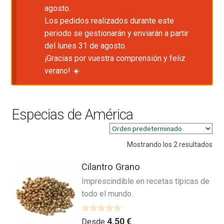
agosto.
Los pedidos realizados durante este
periodo se gestionarán y enviarán a partir
del lunes 31 de agosto.
¡Gracias por vuestra comprensión y feliz
verano! ☀️
Especias de América
Mostrando los 2 resultados
Cilantro Grano
Imprescindible en recetas típicas de
todo el mundo.
V
4,50
€
Desde