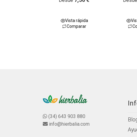
Desde
Desd
con
4.33
de
a
5
l
o
Vista rápida
Vis
r
Comparar
C
a
d
o
c
o
n
0
d
e
5
In
(34) 643 903 880
Blo
info@hierbalia.com
Ayu