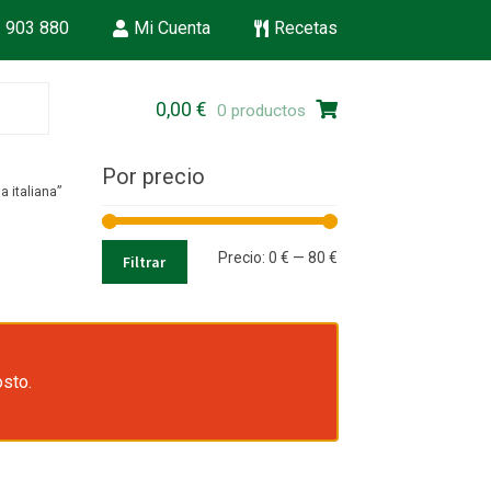
 903 880
Mi Cuenta
Recetas
Ir
Ir
0,00
€
0 productos
a
al
la
contenido
Por precio
navegación
 italiana”
Precio
Precio
Precio:
0 €
—
80 €
Filtrar
mínimo
máximo
osto.