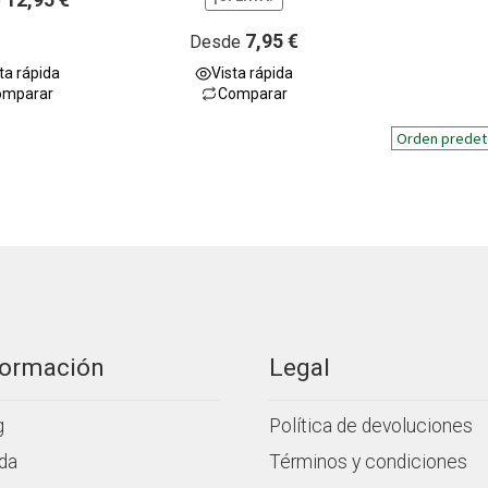
e
a
l
7,95
€
Desde
o
ta rápida
Vista rápida
r
omparar
Comparar
a
d
o
c
o
n
0
d
e
5
formación
Legal
g
Política de devoluciones
da
Términos y condiciones