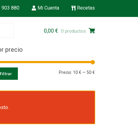
 903 880
Mi Cuenta
Recetas
Ir
Ir
0,00
€
0 productos
a
al
la
contenido
r precio
navegación
Precio
Precio
Precio:
10 €
—
50 €
Filtrar
mínimo
máximo
osto.