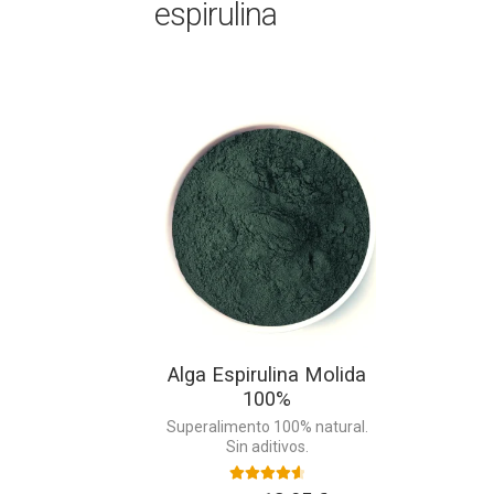
espirulina
Este
producto
tiene
múltiples
variantes.
Las
opciones
se
pueden
elegir
en
Alga Espirulina Molida
la
100%
página
de
Superalimento 100% natural.
Sin aditivos.
producto
Valorado con