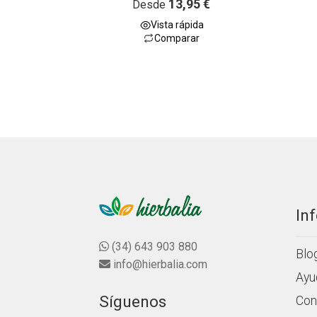
13,95
€
Desde
4.67
de 5
Vista rápida
Comparar
In
(34) 643 903 880
Blo
info@hierbalia.com
Ayu
Síguenos
Con