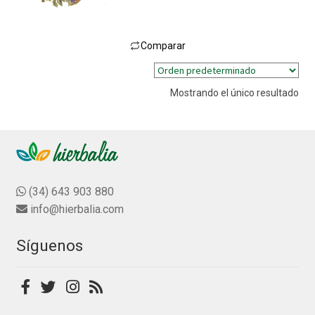
a
l
o
Comparar
r
Este
a
producto
d
Mostrando el único resultado
tiene
o
múltiples
c
variantes.
o
n
Las
0
opciones
d
se
(34) 643 903 880
e
pueden
info@hierbalia.com
5
elegir
en
Síguenos
la
página
de
producto