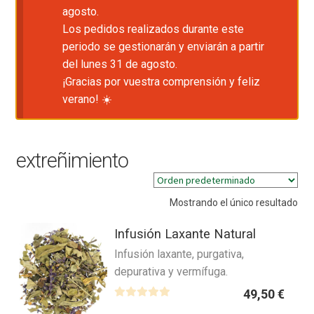
agosto.
Los pedidos realizados durante este
periodo se gestionarán y enviarán a partir
del lunes 31 de agosto.
¡Gracias por vuestra comprensión y feliz
verano! ☀️
extreñimiento
Mostrando el único resultado
Infusión Laxante Natural
Infusión laxante, purgativa,
depurativa y vermífuga.
49,50
€
V