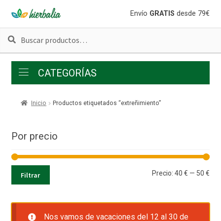
Ir
Ir
Envío
GRATIS
desde 79€
a
al
Buscar
Buscar
la
contenido
por:
navegación
CATEGORÍAS
Inicio
Productos etiquetados “extreñimiento”
Por precio
Pre
Pre
Precio:
40 €
—
50 €
Filtrar
mí
má
Nos vamos de vacaciones del 12 al 30 de