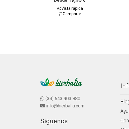
Desde
5.00
de 5
Vista rápida
Comparar
In
(34) 643 903 880
Blo
info@hierbalia.com
Ayu
Síguenos
Con