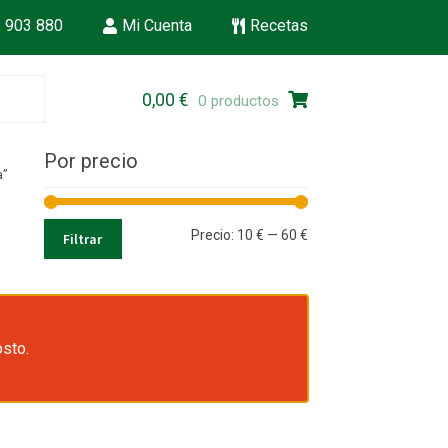
 903 880
Mi Cuenta
Recetas
Ir
Ir
0,00
€
0 productos
a
al
la
contenido
Por precio
navegación
a”
Precio
Precio
Precio:
10 €
—
60 €
Filtrar
mínimo
máximo
osto.