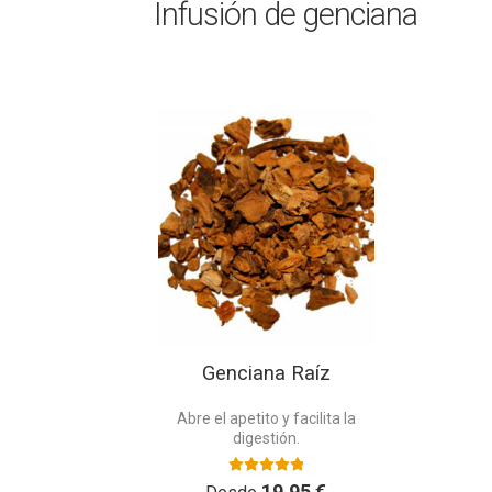
Infusión de genciana
Este
producto
tiene
múltiples
variantes.
Las
opciones
se
pueden
elegir
en
Genciana Raíz
la
página
Abre el apetito y facilita la
de
digestión.
producto
Valorado con
19,95
€