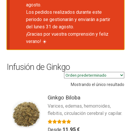
agosto.
Los pedidos realizados durante este
periodo se gestionarán y enviarán a partir
del lunes 31 de agosto.
¡Gracias por vuestra comprensión y feliz
verano! ☀️
Infusión de Ginkgo
Mostrando el único resultado
Ginkgo Biloba
Varices, edemas, hemorroides,
flebitis, circulación cerebral y capilar.
Valorado con
4.00
de 5
11,95
€
Desde