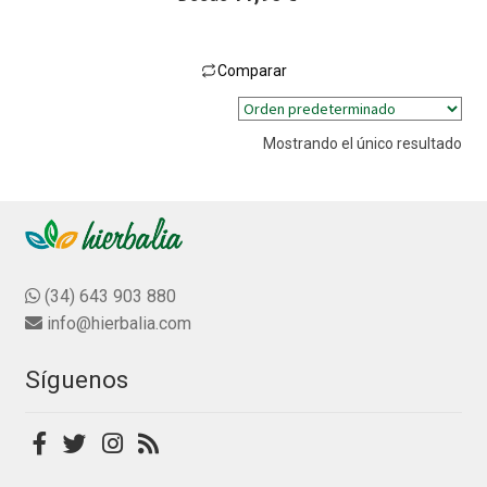
Comparar
Este
producto
Mostrando el único resultado
tiene
múltiples
variantes.
Las
opciones
se
(34) 643 903 880
pueden
info@hierbalia.com
elegir
en
Síguenos
la
página
de
producto