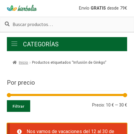
Ir
Ir
Envío
GRATIS
desde 79€
a
al
Buscar
Buscar
la
contenido
por:
navegación
CATEGORÍAS
Inicio
Productos etiquetados “Infusión de Ginkgo”
Por precio
Pre
Pre
Precio:
10 €
—
30 €
Filtrar
mí
má
Nos vamos de vacaciones del 12 al 30 de