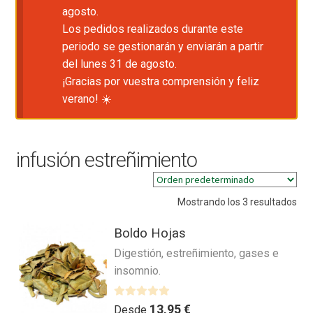
agosto.
Los pedidos realizados durante este
periodo se gestionarán y enviarán a partir
del lunes 31 de agosto.
¡Gracias por vuestra comprensión y feliz
verano! ☀️
infusión estreñimiento
Mostrando los 3 resultados
Boldo Hojas
Digestión, estreñimiento, gases e
insomnio.
V
13,95
€
Desde