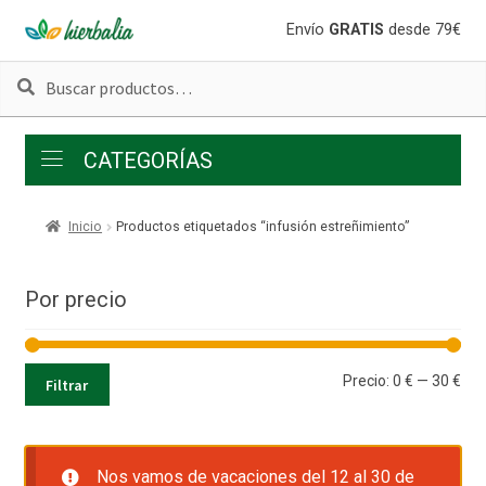
Ir
Ir
Envío
GRATIS
desde 79€
a
al
Buscar
Buscar
la
contenido
por:
navegación
CATEGORÍAS
Inicio
Productos etiquetados “infusión estreñimiento”
Por precio
Pre
Pre
Precio:
0 €
—
30 €
Filtrar
mí
má
Nos vamos de vacaciones del 12 al 30 de