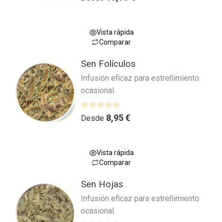
a
l
o
Vista rápida
r
Comparar
a
Este
d
Sen Folículos
producto
o
Infusión eficaz para estreñimiento
tiene
c
ocasional.
múltiples
o
variantes.
n
0
Las
V
8,95
€
Desde
d
a
opciones
e
l
se
5
o
pueden
Vista rápida
r
Comparar
elegir
a
Este
en
d
Sen Hojas
producto
la
o
Infusión eficaz para estreñimiento
tiene
página
c
ocasional.
múltiples
o
de