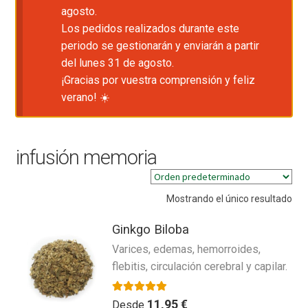
agosto.
Los pedidos realizados durante este
periodo se gestionarán y enviarán a partir
del lunes 31 de agosto.
¡Gracias por vuestra comprensión y feliz
verano! ☀️
infusión memoria
Mostrando el único resultado
Ginkgo Biloba
Varices, edemas, hemorroides,
flebitis, circulación cerebral y capilar.
Valorado con
4.00
de 5
11,95
€
Desde