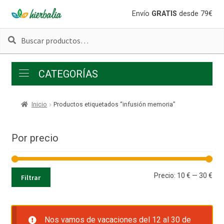
Ir
Ir
Envío
GRATIS
desde 79€
a
al
Buscar
Buscar
la
contenido
por:
navegación
CATEGORÍAS
Inicio
Productos etiquetados “infusión memoria”
Por precio
Pre
Pre
Precio:
10 €
—
30 €
Filtrar
mí
má
Nos vamos de vacaciones del 12 al 30 de