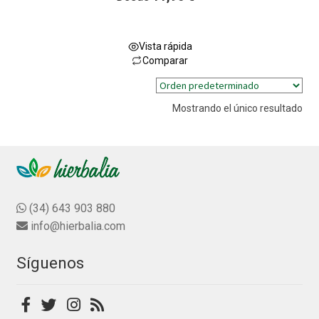
Vista rápida
Comparar
Este
producto
Mostrando el único resultado
tiene
múltiples
variantes.
Las
opciones
se
(34) 643 903 880
pueden
info@hierbalia.com
elegir
en
Síguenos
la
página
de