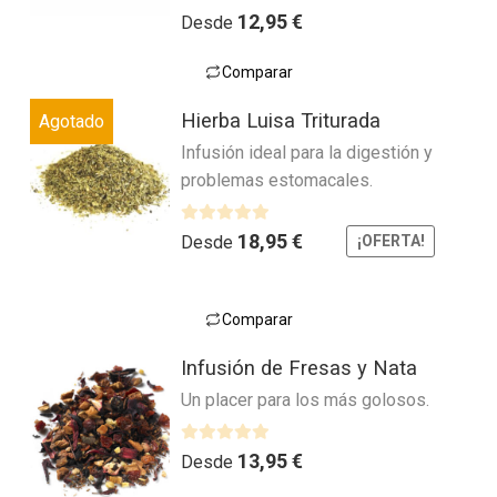
Valorado con
5.00
de 5
12,95
€
Desde
Comparar
Este
Hierba Luisa Triturada
Agotado
producto
Infusión ideal para la digestión y
tiene
problemas estomacales.
múltiples
variantes.
Las
V
18,95
€
Desde
¡OFERTA!
a
opciones
l
se
o
pueden
Comparar
r
Este
elegir
a
Infusión de Fresas y Nata
producto
en
d
Un placer para los más golosos.
tiene
la
o
múltiples
página
c
variantes.
o
V
de
13,95
€
Desde
n
a
Las
producto