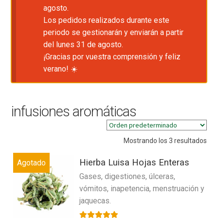
agosto.
Los pedidos realizados durante este
periodo se gestionarán y enviarán a partir
del lunes 31 de agosto.
¡Gracias por vuestra comprensión y feliz
verano! ☀️
infusiones aromáticas
Mostrando los 3 resultados
Hierba Luisa Hojas Enteras
Agotado
Gases, digestiones, úlceras,
vómitos, inapetencia, menstruación y
jaquecas.