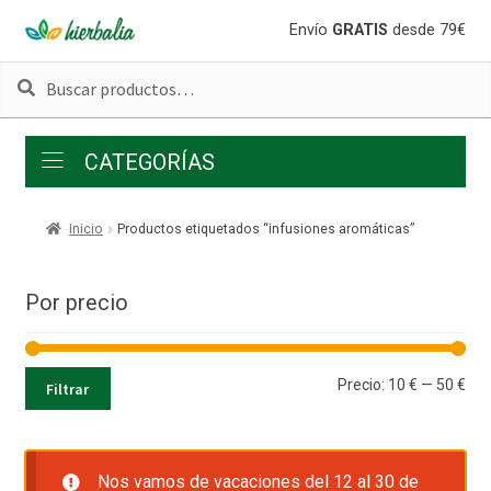
Ir
Ir
Envío
GRATIS
desde 79€
a
al
Buscar
Buscar
la
contenido
por:
navegación
CATEGORÍAS
Inicio
Productos etiquetados “infusiones aromáticas”
Por precio
Pre
Pre
Precio:
10 €
—
50 €
Filtrar
mí
má
Nos vamos de vacaciones del 12 al 30 de