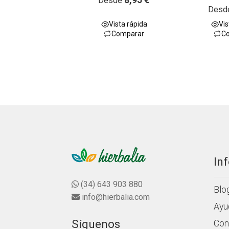
Desde
V
5.00
de 5
Desd
a
Vista rápida
Vis
l
Comparar
C
o
r
a
d
o
c
o
n
0
d
e
5
In
(34) 643 903 880
Blo
info@hierbalia.com
Ayu
Síguenos
Con