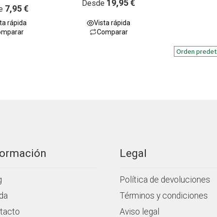
19,95
€
Desde
7,95
€
e
a
l
ta rápida
Vista rápida
o
omparar
Comparar
r
a
d
o
c
o
n
0
d
e
5
formación
Legal
g
Política de devoluciones
da
Términos y condiciones
tacto
Aviso legal