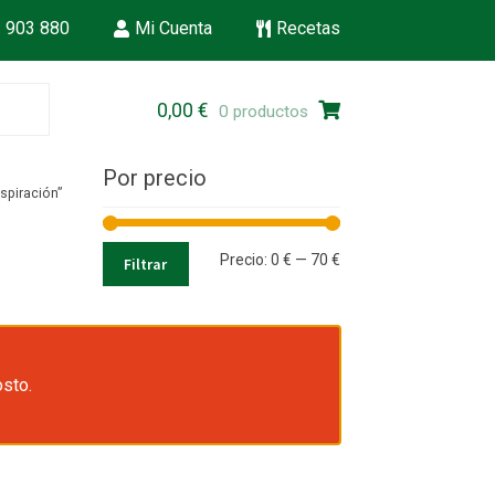
 903 880
Mi Cuenta
Recetas
Ir
Ir
0,00
€
0 productos
a
al
la
contenido
Por precio
navegación
spiración”
Precio
Precio
Precio:
0 €
—
70 €
Filtrar
mínimo
máximo
osto.