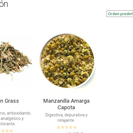
ión
Este
producto
tiene
múltiples
variantes.
Las
opciones
se
pueden
elegir
en
n Grass
Manzanilla Amarga
la
Capota
página
io, antioxidante,
de
Digestiva, depurativa y
 analgésico y
relajante.
producto
torante.
V