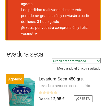
agosto.
Los pedidos realizados durante este
periodo se gestionarán y enviarán a partir
del lunes 31 de agosto.
¡Gracias por vuestra comprensión y feliz
verano! ☀️
levadura seca
Mostrando el único resultado
Levadura Seca 450 grs.
Agotado
Levadura seca, no necesita frío.
V
12,95
€
Desde
¡OFERTA!
a