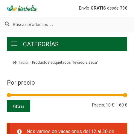
Ir
Ir
Envío
GRATIS
desde 79€
a
al
Buscar
Buscar
la
contenido
por:
navegación
CATEGORÍAS
Inicio
Productos etiquetados “levadura seca”
Por precio
Pre
Pre
Precio:
10 €
—
60 €
Filtrar
mí
má
Nos vamos de vacaciones del 12 al 30 de