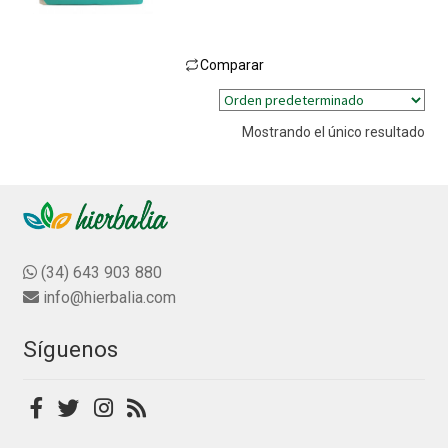
l
o
r
Comparar
a
Este
d
producto
o
Mostrando el único resultado
tiene
c
múltiples
o
n
variantes.
0
Las
d
opciones
e
se
(34) 643 903 880
5
pueden
info@hierbalia.com
elegir
en
Síguenos
la
página
de
producto