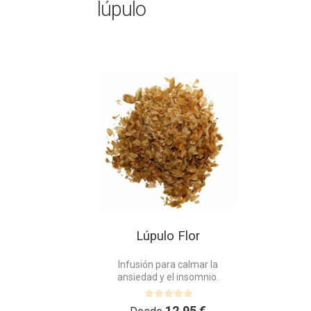
lúpulo
Este
producto
tiene
múltiples
variantes.
Las
opciones
se
pueden
elegir
en
Lúpulo Flor
la
página
Infusión para calmar la
de
ansiedad y el insomnio.
producto
V
12,95
€