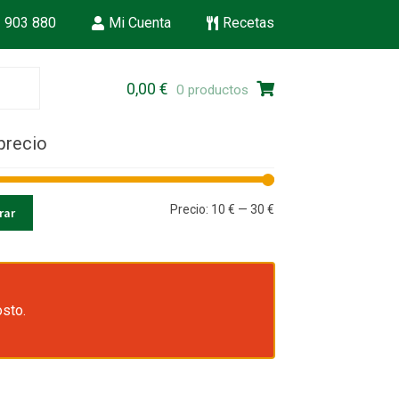
 903 880
Mi Cuenta
Recetas
Ir
Ir
0,00
€
0 productos
a
al
la
contenido
precio
navegación
Precio
Precio
Precio:
10 €
—
30 €
trar
mínimo
máximo
osto.