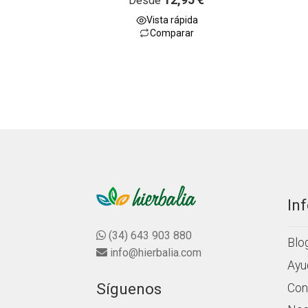
Desde
a
Vista rápida
l
Comparar
o
r
a
d
o
c
o
n
0
d
e
5
In
(34) 643 903 880
Blo
info@hierbalia.com
Ayu
Síguenos
Con