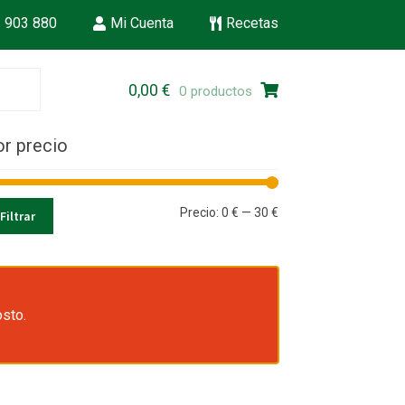
 903 880
Mi Cuenta
Recetas
Ir
Ir
0,00
€
0 productos
a
al
la
contenido
r precio
navegación
Precio
Precio
Precio:
0 €
—
30 €
Filtrar
mínimo
máximo
osto.