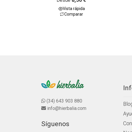
Desde
a
Vista rápida
l
Comparar
o
r
a
d
o
c
o
n
0
d
e
5
In
(34) 643 903 880
Blo
info@hierbalia.com
Ayu
Síguenos
Con