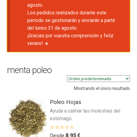
agosto.
Los pedidos realizados durante este
periodo se gestionarán y enviarán a partir
del lunes 31 de agosto.
¡Gracias por vuestra comprensión y feliz
verano! ☀️
menta poleo
Mostrando el único resultado
Poleo Hojas
Ayuda a calmar las molestias del
estómago.
V
8,95
€
Desde