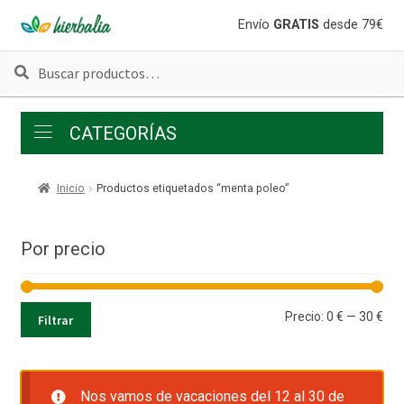
Ir
Ir
Envío
GRATIS
desde 79€
a
al
Buscar
Buscar
la
contenido
por:
navegación
CATEGORÍAS
Inicio
Productos etiquetados “menta poleo”
Por precio
Pre
Pre
Precio:
0 €
—
30 €
Filtrar
mí
má
Nos vamos de vacaciones del 12 al 30 de