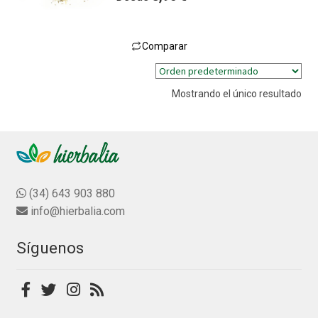
a
l
o
Comparar
r
Este
a
producto
d
Mostrando el único resultado
tiene
o
múltiples
c
variantes.
o
n
Las
0
opciones
d
se
(34) 643 903 880
e
pueden
info@hierbalia.com
5
elegir
en
Síguenos
la
página
de
producto