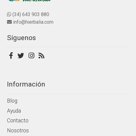
0
opciones
d
se
(34) 643 903 880
e
pueden
info@hierbalia.com
5
elegir
en
Síguenos
la
página
de
producto
Información
Blog
Ayuda
Contacto
Nosotros