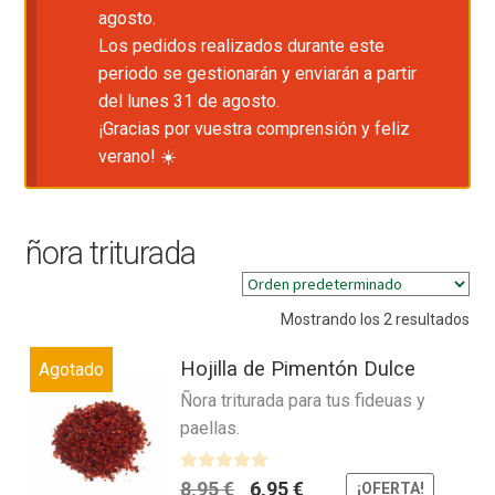
agosto.
Los pedidos realizados durante este
periodo se gestionarán y enviarán a partir
del lunes 31 de agosto.
¡Gracias por vuestra comprensión y feliz
verano! ☀️
ñora triturada
Mostrando los 2 resultados
Hojilla de Pimentón Dulce
Agotado
Ñora triturada para tus fideuas y
paellas.
El
El
V
8,95
€
6,95
€
¡OFERTA!