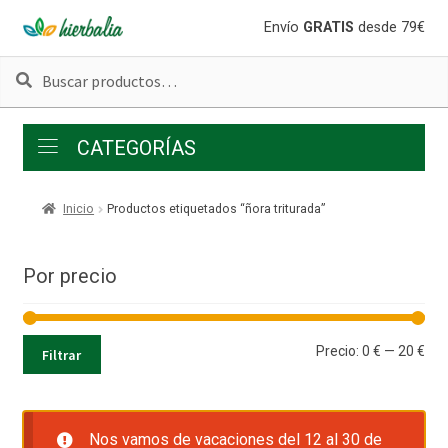
Ir
Ir
Envío
GRATIS
desde 79€
a
al
Buscar
Buscar
la
contenido
por:
navegación
CATEGORÍAS
Inicio
Productos etiquetados “ñora triturada”
Por precio
Pre
Pre
Precio:
0 €
—
20 €
Filtrar
mí
má
Nos vamos de vacaciones del 12 al 30 de