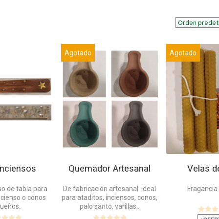
Este
Este
Agotado
Agotado
producto
producto
tiene
tiene
múltiples
múltiples
variantes.
variantes.
Las
Las
opciones
opciones
se
se
pueden
pueden
elegir
elegir
en
en
la
la
Inciensos
Quemador Artesanal
Velas d
página
página
de
de
so de tabla para
De fabricación artesanal ideal
Fragancia
incienso o conos
para ataditos, inciensos, conos,
producto
producto
ueños.
palo santo, varillas..
V