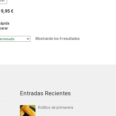
TA!
l
El
9,95
€
recio
precio
riginal
actual
rápida
arar
ra:
es:
5,95 €.
9,95 €.
Mostrando los 4 resultados
Entradas Recientes
Rollitos de primavera