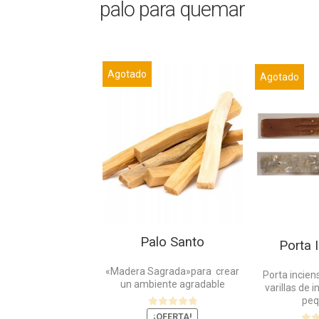
palo para quemar
Este
Este
Agotado
Agotado
producto
producto
tiene
tiene
múltiples
múltiples
variantes.
variantes.
Las
Las
opciones
opciones
se
se
pueden
pueden
elegir
elegir
en
en
Palo Santo
la
la
Porta 
página
página
«Madera Sagrada»para crear
de
de
Porta incien
un ambiente agradable
varillas de 
producto
producto
peq
V
¡OFERTA!