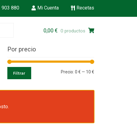
 903 880
Mi Cuenta
Recetas
Ir
Ir
0,00
€
0 productos
a
al
la
contenido
Por precio
navegación
Precio
Precio
Precio:
0 €
—
10 €
Filtrar
mínimo
máximo
osto.