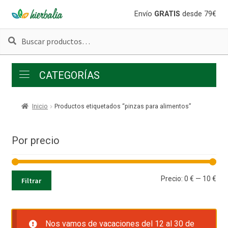
Ir
Ir
Envío
GRATIS
desde 79€
a
al
Buscar
Buscar
la
contenido
por:
navegación
CATEGORÍAS
Inicio
Productos etiquetados “pinzas para alimentos”
Por precio
Pre
Pre
Precio:
0 €
—
10 €
Filtrar
mí
má
Nos vamos de vacaciones del 12 al 30 de