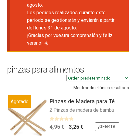
agosto.
Los pedidos realizados durante este
periodo se gestionarán y enviarán a partir
del lunes 31 de agosto.
¡Gracias por vuestra comprensión y feliz
verano! ☀️
pinzas para alimentos
Mostrando el único resultado
Pinzas de Madera para Té
Agotado
2 Pinzas de madera de bambú
El
El
V
4,95
€
3,25
€
¡OFERTA!
a
precio
precio