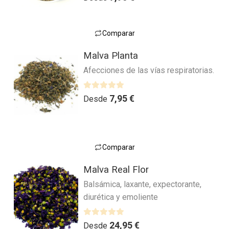
Comparar
Este
Malva Planta
producto
Afecciones de las vías respiratorias.
tiene
múltiples
variantes.
V
7,95
€
Desde
a
Las
l
opciones
o
se
r
pueden
Comparar
a
Este
elegir
d
Malva Real Flor
producto
en
o
Balsámica, laxante, expectorante,
tiene
la
c
diurética y emoliente
múltiples
o
página
n
variantes.
de
0
Las
V
producto
24,95
€
Desde