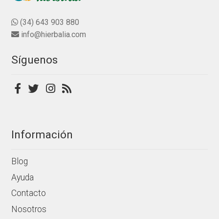
d
opciones
e
se
(34) 643 903 880
5
pueden
info@hierbalia.com
elegir
en
Síguenos
la
página
de
producto
Información
Blog
Ayuda
Contacto
Nosotros