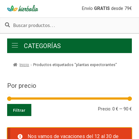
Ir
Ir
Envío
GRATIS
desde 79€
a
al
Buscar
Buscar
la
contenido
por:
navegación
CATEGORÍAS
Inicio
Productos etiquetados “plantas expectorantes”
Por precio
Pre
Pre
Precio:
0 €
—
90 €
Filtrar
mí
má
Nos vamos de vacaciones del 12 al 30 de