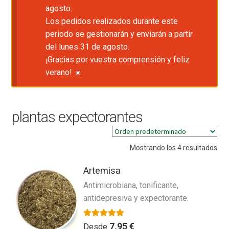
agosto.
Los pedidos realizados durante este
periodo se gestionarán y enviarán a partir
del lunes 31 de agosto.
¡Gracias por vuestra comprensión y feliz
verano! ☀️
plantas expectorantes
Mostrando los 4 resultados
Artemisa
Antimicrobiana, tonificante,
antidepresiva y expectorante.
Valorado con
5.00
de 5
7,95
€
Desde