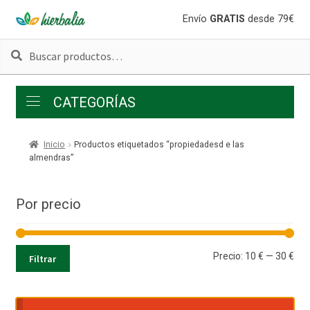
Ir
Ir
Envío
GRATIS
desde 79€
a
al
Buscar
Buscar
la
contenido
por:
navegación
CATEGORÍAS
Inicio
Productos etiquetados “propiedadesd e las
almendras”
Por precio
Pre
Pre
Precio:
10 €
—
30 €
Filtrar
mí
má