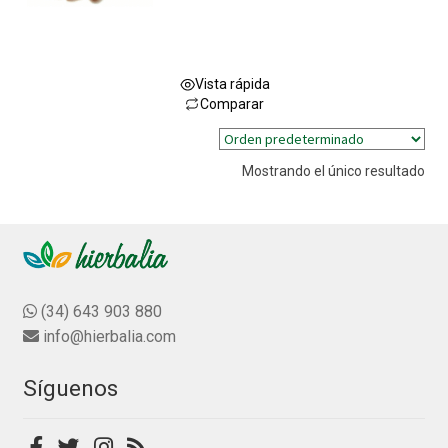
Vista rápida
Comparar
Este
producto
Mostrando el único resultado
tiene
múltiples
variantes.
Las
opciones
se
(34) 643 903 880
pueden
info@hierbalia.com
elegir
en
Síguenos
la
página