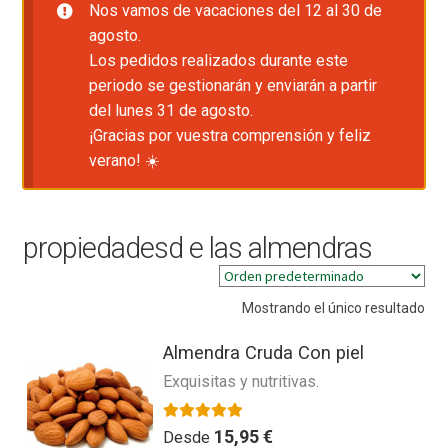
Nos vamos de vacaciones del 12 al 30 de
agosto.
Los pedidos realizados durante este
periodo se gestionarán y enviarán a partir
del lunes 31 de agosto.
¡Gracias por vuestra comprensión y feliz
verano! ☀️
propiedadesd e las almendras
Mostrando el único resultado
Almendra Cruda Con piel
Exquisitas y nutritivas.
Valorado con
5.00
de 5
15,95
€
Desde