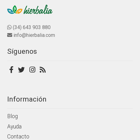
variantes.
o
producto
Las
n
0
opciones
d
se
(34) 643 903 880
e
pueden
info@hierbalia.com
5
elegir
en
Síguenos
la
página
de
producto
Información
Blog
Ayuda
Contacto