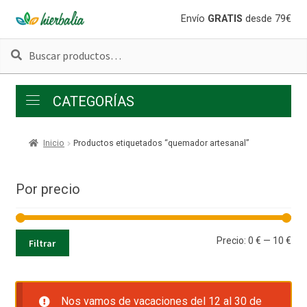
Ir
Ir
Envío
GRATIS
desde 79€
a
al
Buscar
Buscar
la
contenido
por:
navegación
CATEGORÍAS
Inicio
Productos etiquetados “quemador artesanal”
Por precio
Pre
Pre
Precio:
0 €
—
10 €
Filtrar
mí
má
Nos vamos de vacaciones del 12 al 30 de