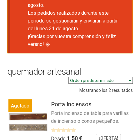
agosto.
Los pedidos realizados durante este
periodo se gestionarán y enviarán a partir
del lunes 31 de agosto.
¡Gracias por vuestra comprensión y feliz
verano! ☀️
quemador artesanal
Mostrando los 2 resultados
Porta Inciensos
Agotado
Porta incienso de tabla para varillas
de incienso o conos pequeños.
V
1,50
€
Desde
¡OFERTA!