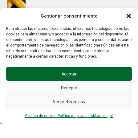
Gestionar consentimiento
Mus/paté de higaditos al oporto rojo
Para ofrecer las mejores experiencias, utilizamos tecnologías como las
cookies para almacenar y/o acceder a la información del dispositivo. El
consentimiento de estas tecnologías nos permitirá procesar datos como
el comportamiento de navegación o las identificaciones únicas en este
Jamoncitos de pollo en salsa de almendras
sitio. No consentir o retirar el consentimiento, puede afectar
negativamente a ciertas características y funciones.
Aceptar
Denegar
Ver preferencias
© Hierbalia 2026
Este sitio web utiliza la tecnología Google reCaptcha por lo que también
0
aplican la
Política de privacidad
y los
Términos y condiciones
de Google.
Política de cookies
Política de privacidad
Aviso legal
Buscar
Buscar
por: