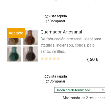
a
l
o
Vista rápida
r
Comparar
a
Este
d
Quemador Artesanal
Agotado
producto
o
De fabricación artesanal ideal para
tiene
c
ataditos, inciensos, conos, palo
múltiples
o
santo, varillas..
variantes.
n
0
Las
7,50
€
d
opciones
V
e
a
se
5
l
pueden
Vista rápida
o
Comparar
elegir
r
Este
en
a
producto
la
d
Mostrando los 2 resultados
tiene
página
o
múltiples
de
c