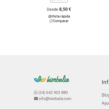
a
l
8,50
€
Desde
o
Vista rápida
r
Comparar
a
d
o
c
o
n
0
d
e
5
In
(34) 643 903 880
Blo
info@hierbalia.com
Ayu