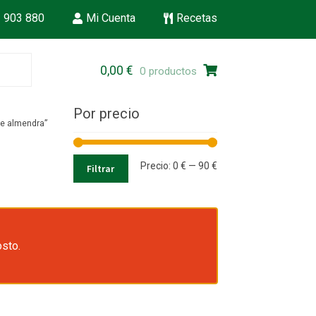
 903 880
Mi Cuenta
Recetas
Ir
Ir
0,00
€
0 productos
a
al
la
contenido
Por precio
navegación
de almendra”
Precio
Precio
Precio:
0 €
—
90 €
Filtrar
mínimo
máximo
osto.