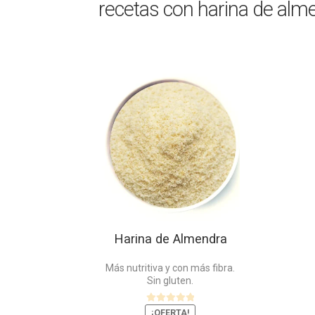
recetas con harina de alm
Este
producto
tiene
múltiples
variantes.
Las
opciones
se
pueden
elegir
en
Harina de Almendra
la
página
Más nutritiva y con más fibra.
de
Sin gluten.
producto
V
¡OFERTA!