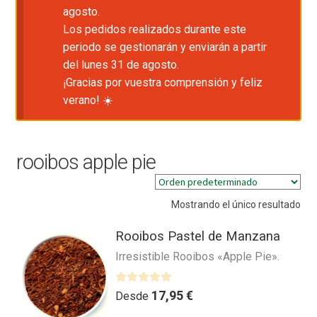
agosto.
Los pedidos realizados durante este
periodo se gestionarán y enviarán a partir
del lunes 31 de agosto.
¡Gracias por vuestra comprensión y feliz
verano! ☀️
rooibos apple pie
Mostrando el único resultado
Rooibos Pastel de Manzana
Irresistible Rooibos «Apple Pie».
V
17,95
€
Desde
a