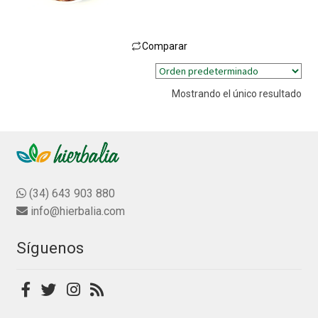
l
o
r
Comparar
a
Este
d
producto
o
Mostrando el único resultado
tiene
c
múltiples
o
n
variantes.
0
Las
d
opciones
e
se
(34) 643 903 880
5
pueden
info@hierbalia.com
elegir
en
Síguenos
la
página
de
producto