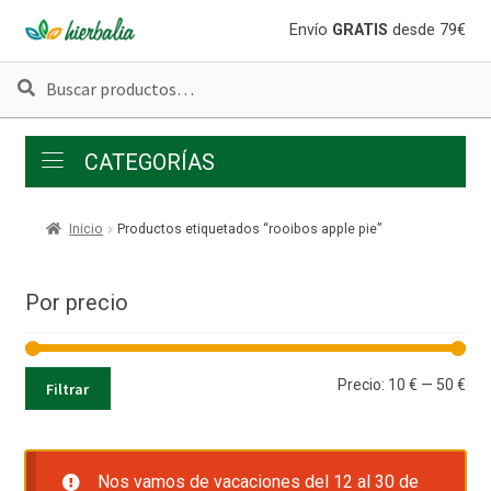
Ir
Ir
Envío
GRATIS
desde 79€
a
al
Buscar
Buscar
la
contenido
por:
navegación
CATEGORÍAS
Inicio
Productos etiquetados “rooibos apple pie”
Por precio
Pre
Pre
Precio:
10 €
—
50 €
Filtrar
mí
má
Nos vamos de vacaciones del 12 al 30 de