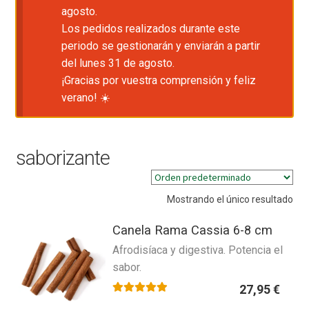
agosto.
Los pedidos realizados durante este
periodo se gestionarán y enviarán a partir
del lunes 31 de agosto.
¡Gracias por vuestra comprensión y feliz
verano! ☀️
saborizante
Mostrando el único resultado
Canela Rama Cassia 6-8 cm
Afrodisíaca y digestiva. Potencia el
sabor.
27,95
€
Valorado con
5.00
de 5