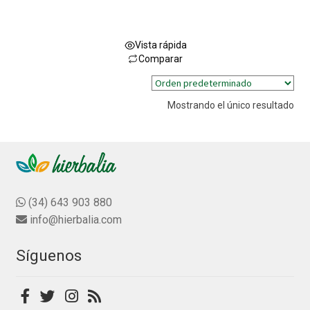
Vista rápida
Comparar
Este
producto
Mostrando el único resultado
tiene
múltiples
variantes.
Las
opciones
se
(34) 643 903 880
pueden
info@hierbalia.com
elegir
en
Síguenos
la
página
de