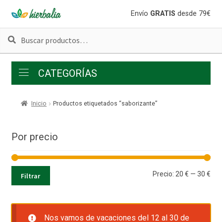
Ir
Ir
Envío
GRATIS
desde 79€
a
al
Buscar
Buscar
la
contenido
por:
navegación
CATEGORÍAS
Inicio
Productos etiquetados “saborizante”
Por precio
Pre
Pre
Precio:
20 €
—
30 €
Filtrar
mí
má
Nos vamos de vacaciones del 12 al 30 de