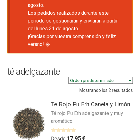
agosto.
Los pedidos realizados durante este
periodo se gestionarán y enviarán a partir
del lunes 31 de agosto.
¡Gracias por vuestra comprensión y feliz
verano! ☀️
té adelgazante
Mostrando los 2 resultados
Te Rojo Pu Erh Canela y Limón
Té rojo Pu Erh adelgazante y muy
aromático.
V
17,95
€
Desde