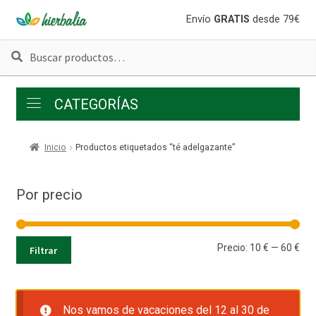
Ir
Ir
Envío
GRATIS
desde 79€
a
al
Buscar
Buscar
la
contenido
por:
navegación
CATEGORÍAS
Inicio
Productos etiquetados “té adelgazante”
Por precio
Pre
Pre
Precio:
10 €
—
60 €
Filtrar
mí
má
Nos vamos de vacaciones del 12 al 30 de