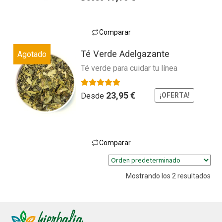
a
l
o
Comparar
r
Este
a
Té Verde Adelgazante
Agotado
producto
d
Té verde para cuidar tu línea
tiene
o
múltiples
c
variantes.
o
Valorado con
5.00
de 5
23,95
€
Desde
¡OFERTA!
n
Las
0
opciones
d
se
e
pueden
Comparar
5
Este
elegir
producto
en
Mostrando los 2 resultados
tiene
la
múltiples
página
variantes.
de
Las
producto