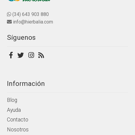
opciones
se
(34) 643 903 880
pueden
info@hierbalia.com
elegir
en
Síguenos
la
página
de
producto
Información
Blog
Ayuda
Contacto
Nosotros