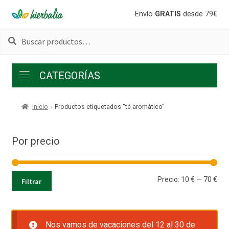
Ir
Ir
Envío
GRATIS
desde 79€
a
al
Buscar
Buscar
la
contenido
por:
navegación
CATEGORÍAS
Inicio
Productos etiquetados “té aromático”
Por precio
Pre
Pre
Precio:
10 €
—
70 €
Filtrar
mí
má
Nos vamos de vacaciones del 12 al 30 de