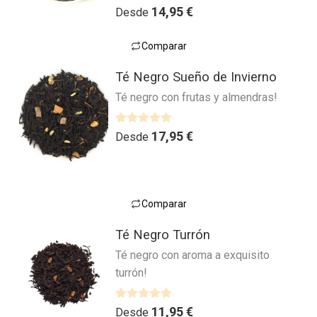
Valorado con
4.00
de 5
14,95
€
Desde
Comparar
Este
Té Negro Sueño de Invierno
producto
Té negro con frutas y almendras!
tiene
múltiples
variantes.
V
17,95
€
Desde
a
Las
l
opciones
o
se
r
pueden
Comparar
a
Este
elegir
d
Té Negro Turrón
producto
en
o
Té negro con aroma a exquisito
tiene
la
c
turrón!
múltiples
o
página
n
variantes.
de
0
Las
V
producto
11,95
€
Desde