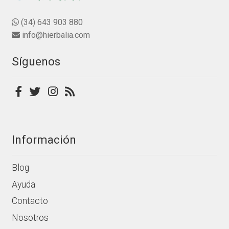
opciones
e
se
(34) 643 903 880
5
pueden
info@hierbalia.com
elegir
en
Síguenos
la
página
de
producto
Información
Blog
Ayuda
Contacto
Nosotros