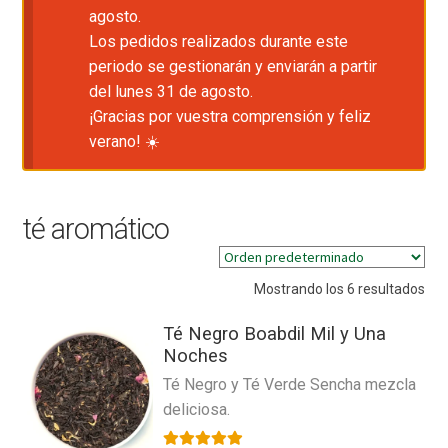
agosto.
Los pedidos realizados durante este
periodo se gestionarán y enviarán a partir
del lunes 31 de agosto.
¡Gracias por vuestra comprensión y feliz
verano! ☀️
té aromático
Mostrando los 6 resultados
Té Negro Boabdil Mil y Una
Noches
Té Negro y Té Verde Sencha mezcla
deliciosa.