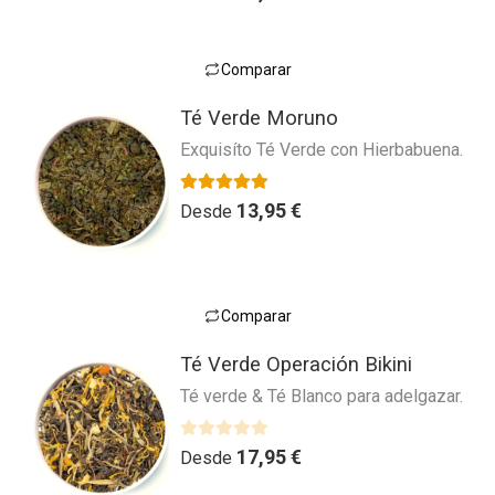
d
a
opciones
e
l
se
5
o
pueden
Comparar
r
Este
elegir
a
Té Verde Moruno
producto
en
d
Exquisíto Té Verde con Hierbabuena.
tiene
la
o
múltiples
página
c
variantes.
o
Valorado con
4.75
de 5
de
13,95
€
Desde
n
Las
producto
0
opciones
d
se
e
pueden
Comparar
5
Este
elegir
Té Verde Operación Bikini
producto
en
Té verde & Té Blanco para adelgazar.
tiene
la
múltiples
página
variantes.
V
de
17,95
€
Desde
a
Las
producto